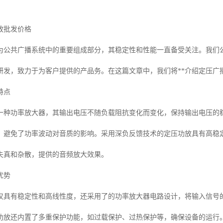
放批发价格
为公共广播系统中的重要组成部分，其稳定性和性能一直备受关注。我们
研发，致力于为客户提供的产品务。在这篇文章中，我们将**介绍定压广
特点
一种功率放大器，其输出电压不随负载阻抗变化而变化，保持输出电压的
，避免了功率波动对音质的影响。采用深负反馈技术的定压功放具有高稳
失真和杂散，提供的音频放大效果。
优势
仅具有稳定性和高线性度，还采用了的功率放大器电路设计，将输入信号
功放还内置了多重保护功能，如过载保护、过热保护等，确保设备的运行