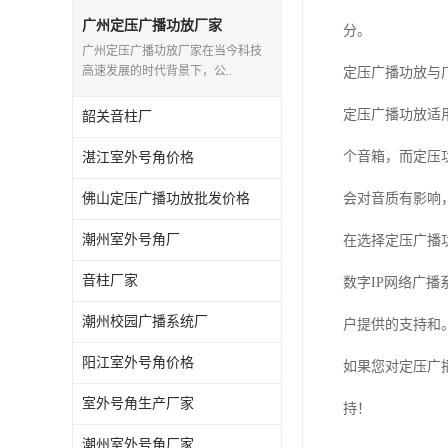
广州定压广播功放厂家
分。
广州定压广播功放厂家在当今科技
高速发展的时代背景下，公..
定压广播功放与
定压广播功放适
韶关音柱厂
个音箱，而定压
湛江室外号角价格
佛山定压广播功放批发价格
会对音质有影响
潮州室外号角厂
在选择定压广播
音柱厂家
数字IP网络广
潮州校园广播系统厂
户提供的支持和
阳江室外号角价格
如果您对定压广
室外号角生产厂家
持！
潮州室外号角厂家