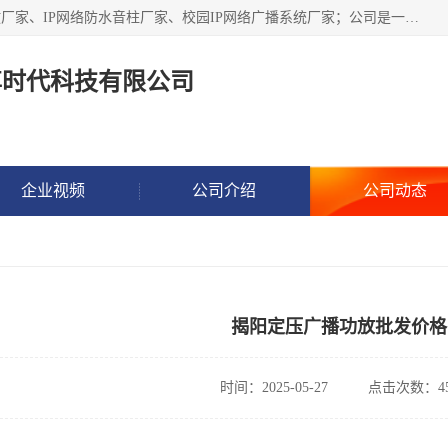
深圳市鼎尊时代科技有限公司主要从事：IP网络定压广播功放厂家、IP网络防水音柱厂家、校园IP网络广播系统厂家；公司是一家集研发、生产、销售公共广播器材于一体的现代电子科技企业。公司成立多年来，本着“自主研发技术、开拓稳定的产品”的宗旨，集多年的行业经验，引航广播行业的迅猛发展，使产品能够适应时代技术发展的需要。
尊时代科技有限公司
企业视频
公司介绍
公司动态
揭阳定压广播功放批发价格
时间：2025-05-27
点击次数：45