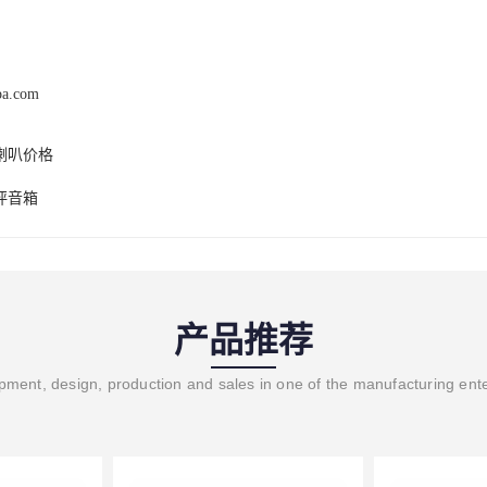
pa.com
喇叭价格
坪音箱
产品推荐
ment, design, production and sales in one of the manufacturing ent