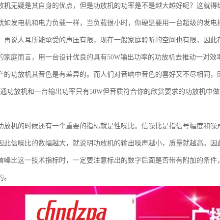
放机无疑是其自身的优点，但是功放机的功率是不是越大越好呢？这就得
就如发电机和电力负载一样，当负载很小时，你硬是要用一台超级的发电
。再说人耳所能承受的声压有限，现在一般家庭聆听的空间也有限，因此
的家庭而言，用一台设计优良的具有50W输出功率的功放机去推动一对效率
产的功放机其音色是有差异的。而人们对音响中音色的喜好又不尽相同，
的普通功放机和一台输出功率只有50W但音质符合你的欣赏要求的功放机中
功放机的时候还有一个重要的指标就是性噪比。信噪比是指信号幅度和噪
因此信噪比的数幅越大，就说明功放机的输出噪声越小，质量就越高。因
信噪比这一技术指标时，一定要注意标出的数字后面是否带有附加的条件
的。