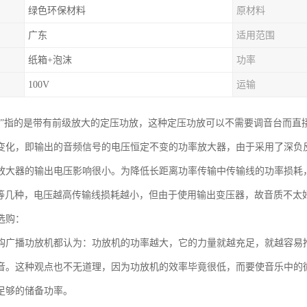
绿色环保材料
原材料
广东
适用范围
纸箱+泡沫
功率
100V
运输
放”指的是带有前级放大的定压功放，这种定压功放可以不需要调音台而直
变化，即输出的音频信号的电压恒定不变的功率放大器，由于采用了深负
放大器的输出电压影响很小。为降低长距离功率传输中传输线的功率损耗，
20V等几种，电压越高传输线损耗越小，但由于使用输出变压器，故音质不
选购：
购广播功放机都认为：功放机的功率越大，它的力量就越充足，就越容易
音。这种观点也不无道理，因为功放机的效率毕竟很低，而要使音乐中的
足够的储备功率。