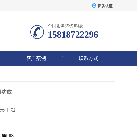
资质认证
全国服务咨询热线:
15818722296
客户案例
联系方式
播功放
元/个 起
市福田区