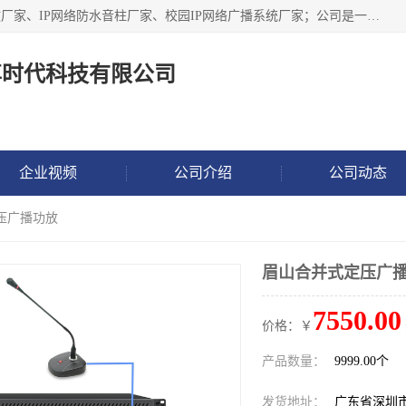
深圳市鼎尊时代科技有限公司主要从事：IP网络定压广播功放厂家、IP网络防水音柱厂家、校园IP网络广播系统厂家；公司是一家集研发、生产、销售公共广播器材于一体的现代电子科技企业。公司成立多年来，本着“自主研发技术、开拓稳定的产品”的宗旨，集多年的行业经验，引航广播行业的迅猛发展，使产品能够适应时代技术发展的需要。
尊时代科技有限公司
企业视频
公司介绍
公司动态
压广播功放
眉山合并式定压广
7550.00
价格：￥
产品数量：
9999.00个
发货地址：
广东省深圳