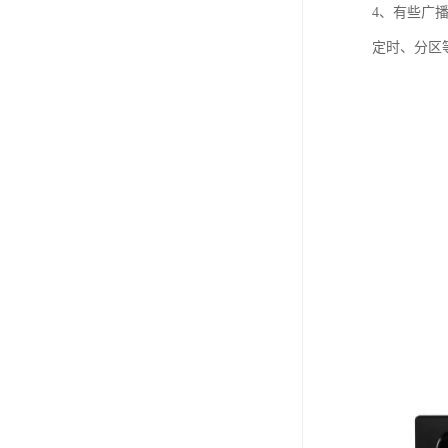
4、有些广
定时、分区