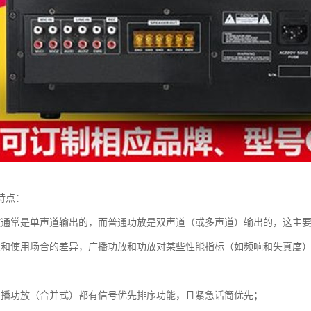
特点：
放通常是单声道输出的，而普通功放是双声道（或多声道）输出的，这主
途和使用场合的差异，广播功放和功放对某些性能指标（如频响和失真度
广播功放（合并式）都有信号优先排序功能，且紧急话筒优先；