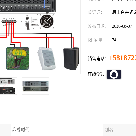
关键词：
眉山合并式
发布日期：
2026-08-07
阅 读 量：
74
1581872
销售电话：
在线QQ：
鼎尊时代
别名