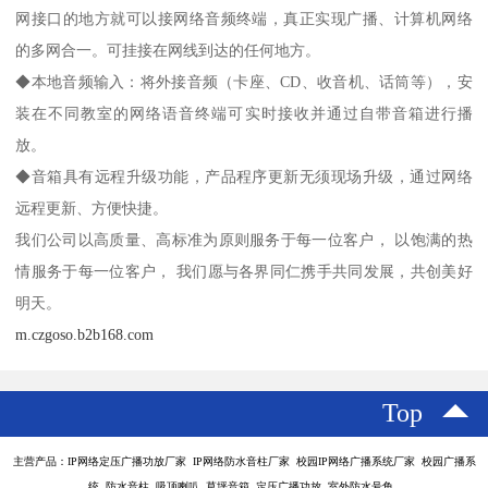
网接口的地方就可以接网络音频终端，真正实现广播、计算机网络
的多网合一。可挂接在网线到达的任何地方。
◆本地音频输入：将外接音频（卡座、CD、收音机、话筒等），安
装在不同教室的网络语音终端可实时接收并通过自带音箱进行播
放。
◆音箱具有远程升级功能，产品程序更新无须现场升级，通过网络
远程更新、方便快捷。
我们公司以高质量、高标准为原则服务于每一位客户， 以饱满的热
情服务于每一位客户， 我们愿与各界同仁携手共同发展，共创美好
明天。
m.czgoso.b2b168.com
Top
主营产品：IP网络定压广播功放厂家 IP网络防水音柱厂家 校园IP网络广播系统厂家 校园广播系
统 防水音柱 吸顶喇叭 草坪音箱 定压广播功放 室外防水号角