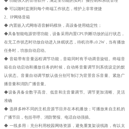
◆ 功能强大的管理软件，满足全功能的实时广播控制和系统管理
◆ 可以随时监测到每个终端工作状态，维护上非常便捷
2、IP网络音箱
◆ 内置嵌入式网络语音解码模块，高设备使用稳定性；
◆具备智能电源管理功能，设备采用内置CPU判断功放的运行状态，
在无工作状态时功放自动进入休眠状态，待机功率≤0.2W，当有播放
任务时，功放自动启动。
◆ 音箱带有音量远程调节功能，音箱同时有手动调音旋钮。终端音
箱在自动启动和播放任务的时候，自动将音量调节到系统设定的默
认状态。音量自动调节默认值分别可制订为背景音乐音量、紧急广
播音量和消防广播音量。
◆设备具备全数字高音、低音和主音量调节。调节更加清晰、灵活
准确
◆ 选择多种不同的主机音源节目并在本机播放；可播放来自主机的
广播节目，包括寻呼、消防警报、电话自动强插。
◆ 一线多用：充分利用校园网络资源，避免重复架设线路，有以太