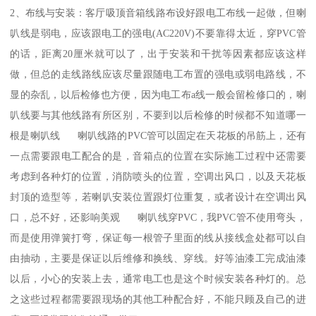
2、布线与安装：客厅吸顶音箱线路布设好跟电工布线一起做，但喇
叭线是弱电，应该跟电工的强电(AC220V)不要靠得太近，穿PVC管
的话，距离20厘米就可以了，出于安装和干扰等因素都应该这样
做，但总的走线路线应该尽量跟随电工布置的强电或弱电路线，不
显的杂乱，以后检修也方便，因为电工布a线一般会留检修口的，喇
叭线要与其他线路有所区别，不要到以后检修的时候都不知道哪一
根是喇叭线 喇叭线路的PVC管可以固定在天花板的吊筋上，还有
一点需要跟电工配合的是，音箱点的位置在实际施工过程中还需要
考虑到各种灯的位置，消防喷头的位置，空调出风口，以及天花板
封顶的造型等，若喇叭安装位置跟灯位重复，或者设计在空调出风
口，总不好，还影响美观 喇叭线穿PVC，我PVC管不使用弯头，
而是使用弹簧打弯，保证每一根管子里面的线从接线盒处都可以自
由抽动，主要是保证以后维修和换线、穿线。好等油漆工完成油漆
以后，小心的安装上去，通常电工也是这个时候安装各种灯的。总
之这些过程都需要跟现场的其他工种配合好，不能只顾及自己的进