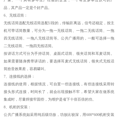
品，其产品一定是个好产品。
6、无线话筒：
无线话筒选配无线话筒选配U段的，传输距离远，信号还稳定，按主
机可带话筒数量，可分为一拖一无线话筒、一拖二无线话筒、一拖
四无线话筒、一拖八无线话筒等。公共广播用的，一般可选择一拖
二无线话筒、一拖四无线话筒。
按讲话方式可分为手持话筒、桌面式话筒、领夹话筒和耳麦话筒。
如果需要随身携带讲话的，要选择耳麦式无线话筒，领夹式无线话
筒拾音效果差，容易啸叫。
7、连接线的选择：
连接线的使用，根据情况，可自置一些连接线，有些连接线采用转
接头形式连接，时间长了，就会出现接触不牢，希望大家在做系统
集成时，尽量焊接牢固些，为维护是省下十倍百倍的功。
8、机柜的安装：
公共广播系统如采用纯后级功放，功放比较深，用600*600机柜安装