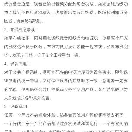
或调音台通道，调音台输出音频分配到每台功放，如果是纯后级功
放连接到INPUT音频输入，功放输出给寻址终端，区域控制箱或分
区器，再到终端喇叭。
3、布线注意事项：
如果布线较多，同时用电源线做音频线有做电源线，使用两个厂家
的线材这样便于区分，布线前做好设计才能一起布线，如果布线完
毕，发现少了根，等于整个工程重做一遍。
4、设备供电：
对于公共广播系统，尽可能配备的电源时序器为设备供电，即能保
证供电的统一管理，又可保证设备的启动顺序一致，总电源一定要
有地线，即可保护公共广播系统设备的使用寿命，又可避免静电对
人身造成的各种意外伤害。
5、设备选购：
任何一个产品不要光看外观，还要看其他用户评价和市场占有率，
一个好的厂家生产的产品都经过多次测试和试运行，一个有资历的
厂家、一个具有多年生产经验的企业，一个有众多单位认可的产