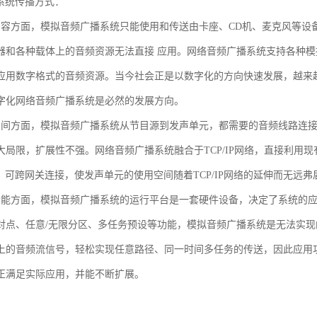
播系统传播方式：
内容方面，模拟音频广播系统只能使用和传送由卡座、CD机、麦克风等设
器和各种载体上的音频资源无法直接 应用。网络音频广播系统支持各种
应用数字格式的音频资源。当今社会正是以数字化的方向快速发展，越来越多
字化网络音频广播系统是必然的发展方向。
空间方面，模拟音频广播系统从节目源到发声单元，都需要的音频线路连
大局限，扩展性不强。网络音频广播系统融合于TCP/IP网络，直接利用现有
址，可跨网关连接，使发声单元的使用空间随着TCP/IP网络的延伸而无远弗
功能方面，模拟音频广播系统的运行平台是一套硬件设备，决定了系统的
对点、任意/无限分区、多任务预设等功能，模拟音频广播系统是无法实
上的音频流信号，轻松实现任意路径、同一时间多任务的传送，因此应用
正满足实际应用，并能不断扩展。