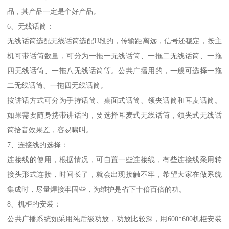
品，其产品一定是个好产品。
6、无线话筒：
无线话筒选配无线话筒选配U段的，传输距离远，信号还稳定，按主
机可带话筒数量，可分为一拖一无线话筒、一拖二无线话筒、一拖
四无线话筒、一拖八无线话筒等。公共广播用的，一般可选择一拖
二无线话筒、一拖四无线话筒。
按讲话方式可分为手持话筒、桌面式话筒、领夹话筒和耳麦话筒。
如果需要随身携带讲话的，要选择耳麦式无线话筒，领夹式无线话
筒拾音效果差，容易啸叫。
7、连接线的选择：
连接线的使用，根据情况，可自置一些连接线，有些连接线采用转
接头形式连接，时间长了，就会出现接触不牢，希望大家在做系统
集成时，尽量焊接牢固些，为维护是省下十倍百倍的功。
8、机柜的安装：
公共广播系统如采用纯后级功放，功放比较深，用600*600机柜安装