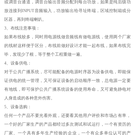
或调音台通道，调音台输出音频分配到每台功放，如果是纯后级功
放连接到INPUT音频输入，功放输出给寻址终端，区域控制箱或分
区器，再到终端喇叭。
3、布线注意事项：
如果布线较多，同时用电源线做音频线有做电源线，使用两个厂家
的线材这样便于区分，布线前做好设计才能一起布线，如果布线完
毕，发现少了根，等于整个工程重做一遍。
4、设备供电：
对于公共广播系统，尽可能配备的电源时序器为设备供电，即能保
证供电的统一管理，又可保证设备的启动顺序一致，总电源一定要
有地线，即可保护公共广播系统设备的使用寿命，又可避免静电对
人身造成的各种意外伤害。
5、设备选购：
任何一个产品不要光看外观，还要看其他用户评价和市场占有率，
一个好的厂家生产的产品都经过多次测试和试运行，一个有资历的
厂家、一个具有多年生产经验的企业，一个有众多单位认可的产