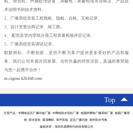
机、增音机、声频处理设备，屏蔽线，屏蔽电缆等合格证、产品技
术说明书和技术资料。
2、广播系统安装工程预检、隐检、自检、互检记录。
3、设计变更洽商记录、竣工图。
4、 配管及管内穿线分项工程质量检验评定记录。
5、广播系统安装调试记录。
默默耕耘、不断创新，坚持不断为客户提供更多更好的产品和服
务。我们公司本着共同发展、合作共赢的经营宗旨，真诚的希望能
与您一起携手合作！
m.czgoso.b2b168.com
Top
主营产品：IP网络定压广播功放厂家 IP网络防水音柱厂家 校园IP网络广播系统厂家 校园广播系
统 防水音柱 吸顶喇叭 草坪音箱 定压广播功放 室外防水号角
版权所有：深圳市鼎尊时代科技有限公司