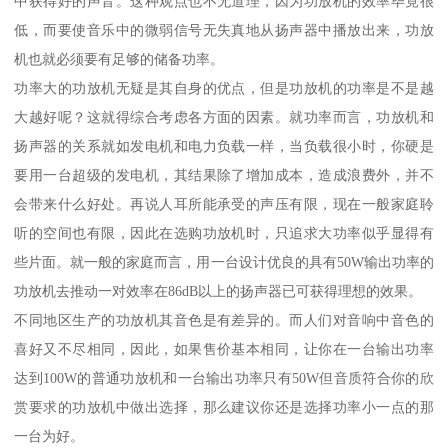
中获得好的声音。这种观点也不无道理，因为功放机的效率毕竟很
低，而要使音乐中的微弱信号无失真地从扬声器中播放出来，功放
机也就必须要有足够的储备功率。
功率大的功放机无疑是其自身的优点，但是功放机的功率是不是越
大越好呢？这就得综合考虑各方面的因素。就功率而言，功放机和
扬声器的关系就如发电机和电力负载一样，当负载很小时，你硬是
要用一台超级的发电机，其结果除了增加成本，造成浪费外，并不
会带来什么好处。再说人耳所能承受的声压有限，现在一般家庭聆
听的空间也有限，因此在选购功放机时，只追求大功率似乎显得有
些片面。就一般的家庭而言，用一台设计优良的具有50W输出功率的
功放机去推动一对效率在86dB以上的扬声器已可获得理想的效果。
不同地区生产的功放机其音色是有差异的。而人们对音响中音色的
喜好又不尽相同，因此，如果售价基本相同，让你在一台输出功率
达到100W的普通功放机和一台输出功率只有50W但音质符合你的欣
赏要求的功放机中做出选择，那么建议你还是选择功率小一点的那
一台为好。