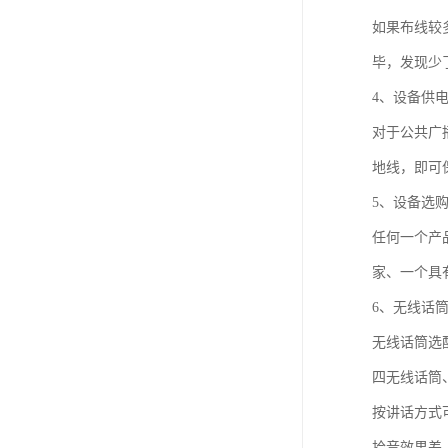
如果布线较
毕，发现少
4、设备供
对于公共广
地线，即可
5、设备选
任何一个产
家、一个具
6、无线话
无线话筒选
四无线话筒
按讲话方式
拾音效果差