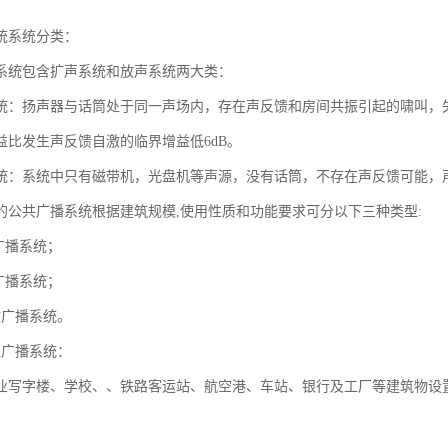
统系统分类：
系统包含扩声系统和放声系统两大类：
统：扬声器与话筒处于同一声场内，存在声反馈和房间共振引起的啸叫，
益比发生声反馈自激的临界增益低6dB。
统：系统中只有磁带机，光盘机等声源，没有话筒，不存在声反馈可能，
的公共广播系统根据建筑规模,使用性质和功能要求可分以下三种类型:
广播系统；
广播系统；
故广播系统。
性广播系统：
业写字楼、学校、、铁路客运站、航空港、车站、银行及工厂等建筑物设