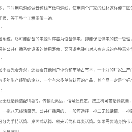
多，同时用电源线做音频线有做电源线，使用两个厂家的线材这样便于区
了根，等于整个工程重做一遍。
电：
播系统，尽可能配备的电源时序器为设备供电，即能保证供电的统一管理
保护公共广播系统设备的使用寿命，又可避免静电对人身造成的各种意外
购：
品不要光看外观，还要看其他用户评价和市场占有率，一个好的厂家生产
有多年生产经验的企业，一个有众多单位认可的产品，其产品一定是个好
筒：
配无线话筒选配U段的，传输距离远，信号还稳定，按主机可带话筒数量
、一拖八无线话筒等。公共广播用的，一般可选择一拖二无线话筒、一拖
可分为手持话筒、桌面式话筒、领夹话筒和耳麦话筒。如果需要随身携带
，容易啸叫。