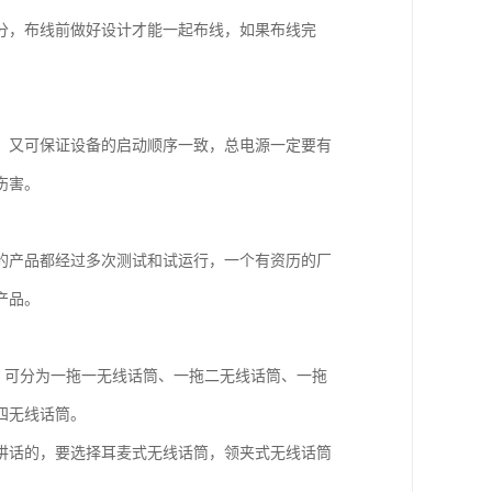
分，布线前做好设计才能一起布线，如果布线完
，又可保证设备的启动顺序一致，总电源一定要有
伤害。
的产品都经过多次测试和试运行，一个有资历的厂
产品。
，可分为一拖一无线话筒、一拖二无线话筒、一拖
四无线话筒。
讲话的，要选择耳麦式无线话筒，领夹式无线话筒