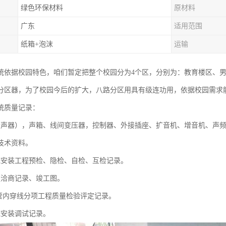
绿色环保材料
原材料
广东
适用范围
纸箱+泡沫
运输
统依据校园特色，咱们暂定把整个校园分为4个区，分别为：教育楼区、男
分区器，为了校园今后的扩大，八路分区用具有级连功用，依据校园需求
统质量记录：
扬声器），声箱、线间变压器，控制器、外接插座、扩音机、增音机、声
技术资料。
统安装工程预检、隐检、自检、互检记录。
更洽商记录、竣工图。
及管内穿线分项工程质量检验评定记录。
统安装调试记录。