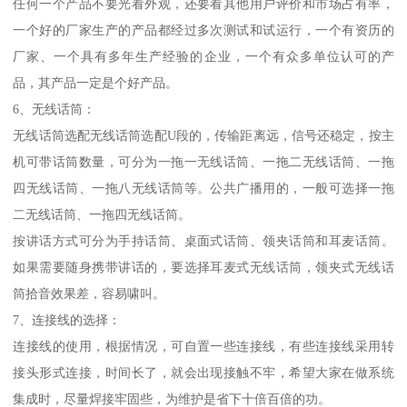
任何一个产品不要光看外观，还要看其他用户评价和市场占有率，
一个好的厂家生产的产品都经过多次测试和试运行，一个有资历的
厂家、一个具有多年生产经验的企业，一个有众多单位认可的产
品，其产品一定是个好产品。
6、无线话筒：
无线话筒选配无线话筒选配U段的，传输距离远，信号还稳定，按主
机可带话筒数量，可分为一拖一无线话筒、一拖二无线话筒、一拖
四无线话筒、一拖八无线话筒等。公共广播用的，一般可选择一拖
二无线话筒、一拖四无线话筒。
按讲话方式可分为手持话筒、桌面式话筒、领夹话筒和耳麦话筒。
如果需要随身携带讲话的，要选择耳麦式无线话筒，领夹式无线话
筒拾音效果差，容易啸叫。
7、连接线的选择：
连接线的使用，根据情况，可自置一些连接线，有些连接线采用转
接头形式连接，时间长了，就会出现接触不牢，希望大家在做系统
集成时，尽量焊接牢固些，为维护是省下十倍百倍的功。