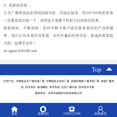
8、机柜的安装：
公共广播系统如采用纯后级功放，功放比较深，用600*600机柜安装
一定要提前比较一下，或用盒尺测量下机柜立柱的前后距离。
默默耕耘、不断创新，坚持不断为客户提供更多更好的产品和服
务。我们公司本着共同发展、合作共赢的经营宗旨，真诚的希望能
与您一起携手合作！
m.czgoso.b2b168.com
Top
主营产品：IP网络定压广播功放厂家 IP网络防水音柱厂家 校园IP网络广播系统厂家 校园广播系
统 防水音柱 吸顶喇叭 草坪音箱 定压广播功放 室外防水号角
版权所有：深圳市鼎尊时代科技有限公司
首页
在线QQ
15818722296
在线留言