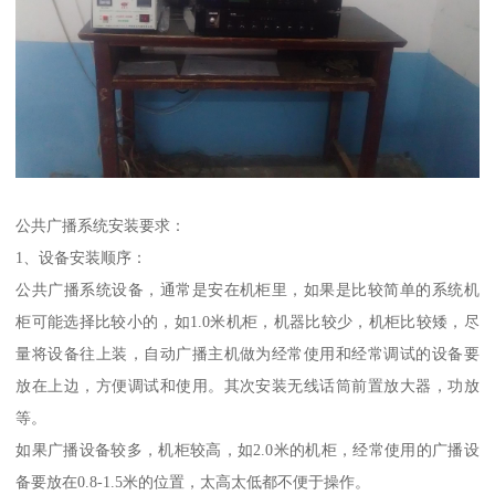
公共广播系统安装要求：
1、设备安装顺序：
公共广播系统设备，通常是安在机柜里，如果是比较简单的系统机
柜可能选择比较小的，如1.0米机柜，机器比较少，机柜比较矮，尽
量将设备往上装，自动广播主机做为经常使用和经常调试的设备要
放在上边，方便调试和使用。其次安装无线话筒前置放大器，功放
等。
如果广播设备较多，机柜较高，如2.0米的机柜，经常使用的广播设
备要放在0.8-1.5米的位置，太高太低都不便于操作。