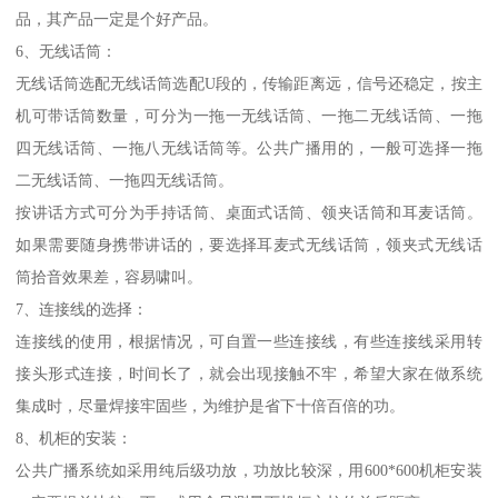
品，其产品一定是个好产品。
6、无线话筒：
无线话筒选配无线话筒选配U段的，传输距离远，信号还稳定，按主
机可带话筒数量，可分为一拖一无线话筒、一拖二无线话筒、一拖
四无线话筒、一拖八无线话筒等。公共广播用的，一般可选择一拖
二无线话筒、一拖四无线话筒。
按讲话方式可分为手持话筒、桌面式话筒、领夹话筒和耳麦话筒。
如果需要随身携带讲话的，要选择耳麦式无线话筒，领夹式无线话
筒拾音效果差，容易啸叫。
7、连接线的选择：
连接线的使用，根据情况，可自置一些连接线，有些连接线采用转
接头形式连接，时间长了，就会出现接触不牢，希望大家在做系统
集成时，尽量焊接牢固些，为维护是省下十倍百倍的功。
8、机柜的安装：
公共广播系统如采用纯后级功放，功放比较深，用600*600机柜安装