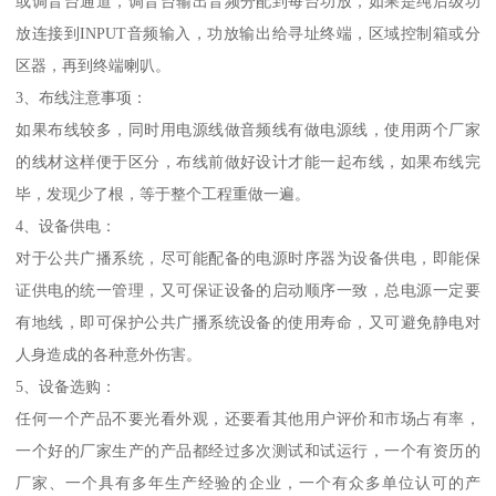
或调音台通道，调音台输出音频分配到每台功放，如果是纯后级功
放连接到INPUT音频输入，功放输出给寻址终端，区域控制箱或分
区器，再到终端喇叭。
3、布线注意事项：
如果布线较多，同时用电源线做音频线有做电源线，使用两个厂家
的线材这样便于区分，布线前做好设计才能一起布线，如果布线完
毕，发现少了根，等于整个工程重做一遍。
4、设备供电：
对于公共广播系统，尽可能配备的电源时序器为设备供电，即能保
证供电的统一管理，又可保证设备的启动顺序一致，总电源一定要
有地线，即可保护公共广播系统设备的使用寿命，又可避免静电对
人身造成的各种意外伤害。
5、设备选购：
任何一个产品不要光看外观，还要看其他用户评价和市场占有率，
一个好的厂家生产的产品都经过多次测试和试运行，一个有资历的
厂家、一个具有多年生产经验的企业，一个有众多单位认可的产