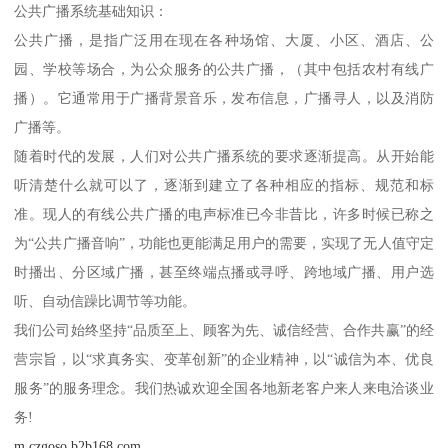
公共广播系统基础知识：
公共广播，是指广泛用在现在各种场馆、大厦、小区、酒店、公
园、学校等场合，为公众服务的公共广播，（其中包括农村有线广
播）。它通常用于广播背景音乐，发布信息，广播寻人，以及消防
广播等。
随着时代的发展，人们对公共广播系统的要求逐渐提高。从开始能
听清楚什么就可以了，逐渐到建立了各种相应的指标、规范和标
准。现人的有线公共广播的电声标准已今非昔比，许多时候已称之
为“公共广播音响”，功能也更能满足用户的需要，实现了无人值守定
时播出、分区域广播，甚至终端点播或寻呼、跨地域广播、用户选
听、自动信躁比调节等功能。
我们公司始终坚持“品质至上、顾客为先、诚信经营、合作共赢”的经
营宗旨，以“求真务实、变革创新”的企业精神，以“诚信为本、优良
服务”的服务理念。我们热诚欢迎全国各地新老客户来人来电洽谈业
务!
m.czgoso.b2b168.com