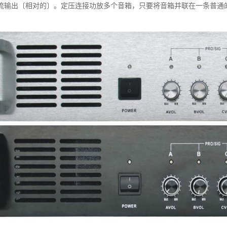
流输出〔相对的〕。定压连接功放多个音箱，只要将音箱并联在一条普通