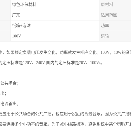
绿色环保材料
原材料
广东
适用范围
纸箱+泡沫
功率
100V
运输
，如果额定负载电压发生变化，功率就发生相应变化。100V，10W的音箱接
定压标准是120V、240V 国内的定压标准是70V、100V/。
于公共场合；
输出；
低电流输出。
要应用于公共场合的公共广播，也应用于家庭的背景音乐。因为公共广播
常要连接多个小功率的音箱。为了减小线路损耗，避免系统中某个喇叭开