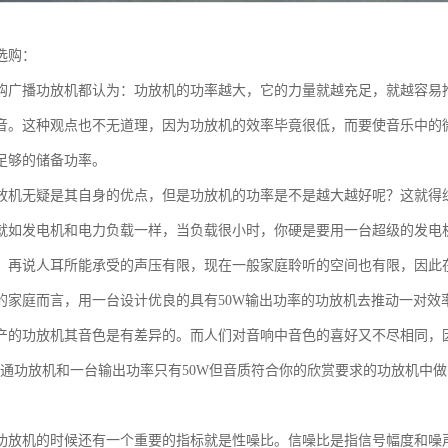
选购：
购广播功放机都认为：功放机的功率越大，它的力量就越充足，就越容易
音。这种观点也不无道理，因为功放机的效率毕竟很低，而要使音乐中的
足够的储备功率。
放机无疑是其自身的优点，但是功放机的功率是不是越大越好呢？这就得
就如发电机和电力负载一样，当负载很小时，你硬是要用一台超级的发电
。再说人耳所能承受的声压有限，现在一般家庭聆听的空间也有限，因此
的家庭而言，用一台设计优良的具有50W输出功率的功放机去推动一对效率
产的功放机其音色是有差异的。而人们对音响中音色的喜好又不尽相同，
的普通功放机和一台输出功率只有50W但音质符合你的欣赏要求的功放机中
功放机的时候还有一个重要的指标就是性噪比。信噪比是指信号幅度和噪