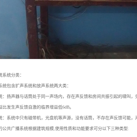
统系统分类：
系统包含扩声系统和放声系统两大类：
统：扬声器与话筒处于同一声场内，存在声反馈和房间共振引起的啸叫，
益比发生声反馈自激的临界增益低6dB。
统：系统中只有磁带机，光盘机等声源，没有话筒，不存在声反馈可能，
的公共广播系统根据建筑规模,使用性质和功能要求可分以下三种类型: