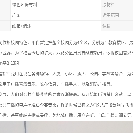
绿色环保材料
原材料
广东
适用范围
纸箱+泡沫
运输
统依据校园特色，咱们暂定把整个校园分为4个区，分别为：教育楼区、男
分区器，为了校园今后的扩大，八路分区用具有级连功用，依据校园需求
统基础知识：
是指广泛用在现在各种场馆、大厦、小区、酒店、公园、学校等场合，为
常用于广播背景音乐，发布信息，广播寻人，以及消防广播等。
发展，人们对公共广播系统的要求逐渐提高。从开始能听清楚什么就可以
公共广播的电声标准已今非昔比，许多时候已称之为“公共广播音响”，功
广播，甚至终端点播或寻呼、跨地域广播、用户选听、自动信躁比调节等