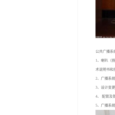
公共广播系
1、喇叭（
术说明书和
2、广播系
3、设计变
4、 配管
5、广播系