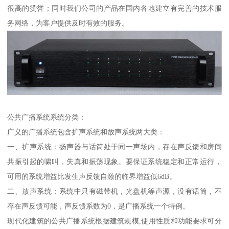
很高的赞誉；同时我们公司的产品在国内各地建立有完善的技术服
务网络，为客户提供及时有效的服务。
公共广播系统系统分类：
广义的广播系统包含扩声系统和放声系统两大类：
一、扩声系统：扬声器与话筒处于同一声场内，存在声反馈和房间
共振引起的啸叫，失真和振荡现象。要保证系统稳定和正常运行，
可用的系统增益比发生声反馈自激的临界增益低6dB。
二、放声系统：系统中只有磁带机，光盘机等声源，没有话筒，不
存在声反馈可能，声反馈系数为0，是广播系统一个特例。
现代化建筑的公共广播系统根据建筑规模,使用性质和功能要求可分