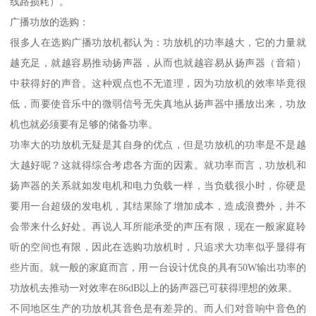
线路损耗）。
广播功放的选购：
很多人在选购广播功放机都认为：功放机的功率越大，它的力量就
越充足，就越容易推动扬声器，从而也就越容易从扬声器（音箱）
中获得好的声音。这种观点也不无道理，因为功放机的效率毕竟很
低，而要使音乐中的微弱信号无失真地从扬声器中播放出来，功放
机也就必须要有足够的储备功率。
功率大的功放机无疑是其自身的优点，但是功放机的功率是不是越
大越好呢？这就得综合考虑各方面的因素。就功率而言，功放机和
扬声器的关系就如发电机和电力负载一样，当负载很小时，你硬是
要用一台超级的发电机，其结果除了增加成本，造成浪费外，并不
会带来什么好处。再说人耳所能承受的声压有限，现在一般家庭聆
听的空间也有限，因此在选购功放机时，只追求大功率似乎显得有
些片面。就一般的家庭而言，用一台设计优良的具有50W输出功率的
功放机去推动一对效率在86dB以上的扬声器已可获得理想的效果。
不同地区生产的功放机其音色是有差异的。而人们对音响中音色的