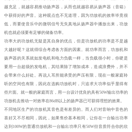
越充足，就越容易推动扬声器，从而也就越容易从扬声器（音箱）
中获得好的声音。这种观点也不无道理，因为功放机的效率毕竟很
低，而要使音乐中的微弱信号无失真地从扬声器中播放出来，功放
机也就必须要有足够的储备功率。
功率大的功放机无疑是其自身的优点，但是功放机的功率是不是越
大越好呢？这就得综合考虑各方面的因素。就功率而言，功放机和
扬声器的关系就如发电机和电力负载一样，当负载很小时，你硬是
要用一台超级的发电机，其结果除了增加成本，造成浪费外，并不
会带来什么好处。再说人耳所能承受的声压有限，现在一般家庭聆
听的空间也有限，因此在选购功放机时，只追求大功率似乎显得有
些片面。就一般的家庭而言，用一台设计优良的具有50W输出功率的
功放机去推动一对效率在86dB以上的扬声器已可获得理想的效果。
不同地区生产的功放机其音色是有差异的。而人们对音响中音色的
喜好又不尽相同，因此，如果售价基本相同，让你在一台输出功率
达到100W的普通功放机和一台输出功率只有50W但音质符合你的欣