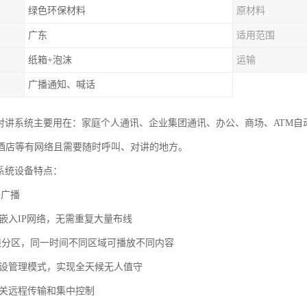
绿色环保材料
原材料
广东
适用范围
纸箱+泡沫
运输
广播通知、喊话
视对讲系统主要用在：家庭个人通讯、企业集团通讯、办公、商场、ATM
酒店等有网络且需要随时呼叫、对讲的地方。
播系统设备特点：
络广播
接嵌入IP网络，无需重复大量布线
无限分区，同一时间不同区域可播放不同内容
预设管理模式，实现全天候无人值守
网关远程传输和集中控制