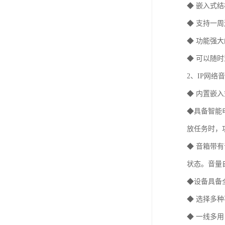
◆ 嵌入式
◆ 支持一
◆ 功能强
◆ 可以随
2、IP网络
◆ 内置嵌
◆具备智能
放任务时，
◆ 音箱带
状态。音量
◆设备具备
◆ 选择多
◆ 一线多