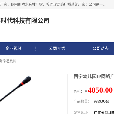
深圳市鼎尊时代科技有限公司主要从事：IP网络定压广播功放厂家、IP网络防水音柱厂家、校园IP网络广播系统厂家；公司是一家集研发、生产、销售公共广播器材于一体的现代电子科技企业。公司成立多年来，本着“自主研发技术、开拓稳定的产品”的宗旨，集多年的行业经验，引航广播行业的迅猛发展，使产品能够适应时代技术发展的需要。
尊时代科技有限公司
企业视频
公司介绍
公司动态
信息传递及时
西宁幼儿园IP网络
4850.00
价格：￥
产品数量：
9999.00台
发货地址：
广东省深圳