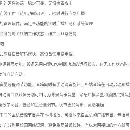
结构的硬件终端，稳定可靠，无惧病毒攻击
周连续工作（待机功耗≤1W），随时进行应急广播
大的管理软件，满足全功能的实时广播控制和系统管理
时监测到每个终端工作状态，维护上非常便捷
音箱
入式网络语音解码模块，高设备使用稳定性；
电源管理功能，设备采用内置CPU判断功放的运行状态，在无工作状态时功
功放自动启动。
有音量远程调节功能，音箱同时有手动调音旋钮。终端音箱在自动启动和
自动调节默认值分别可制订为背景音乐音量、紧急广播音量和消防广播音
全数字高音、低音和主音量调节。调节更加清晰、灵活准确
种不同的主机音源节目并在本机播放；可播放来自主机的广播节目，包括
用：充分利用校园网络资源，避免重复架设线路，有以太网接口的地方就