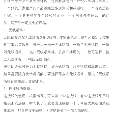
任何一个产品不要光看外观，还要看其他用户评价和市场占有率，
一个好的厂家生产的产品都经过多次测试和试运行，一个有资历的
厂家、一个具有多年生产经验的企业，一个有众多单位认可的产
品，其产品一定是个好产品。
6、无线话筒：
无线话筒选配无线话筒选配U段的，传输距离远，信号还稳定，按主
机可带话筒数量，可分为一拖一无线话筒、一拖二无线话筒、一拖
四无线话筒、一拖八无线话筒等。公共广播用的，一般可选择一拖
二无线话筒、一拖四无线话筒。
按讲话方式可分为手持话筒、桌面式话筒、领夹话筒和耳麦话筒。
如果需要随身携带讲话的，要选择耳麦式无线话筒，领夹式无线话
筒拾音效果差，容易啸叫。
7、连接线的选择：
连接线的使用，根据情况，可自置一些连接线，有些连接线采用转
接头形式连接，时间长了，就会出现接触不牢，希望大家在做系统
集成时，尽量焊接牢固些，为维护是省下十倍百倍的功。