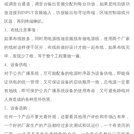
或调音台通道，调音台输出音频分配到每台功放，如果是纯后级功
放连接到INPUT音频输入，功放输出给寻址终端，区域控制箱或分
区器，再到终端喇叭。
3、布线注意事项：
如果布线较多，同时用电源线做音频线有做电源线，使用两个厂家
的线材这样便于区分，布线前做好设计才能一起布线，如果布线完
毕，发现少了根，等于整个工程重做一遍。
4、设备供电：
对于公共广播系统，尽可能配备的电源时序器为设备供电，即能保
证供电的统一管理，又可保证设备的启动顺序一致，总电源一定要
有地线，即可保护公共广播系统设备的使用寿命，又可避免静电对
人身造成的各种意外伤害。
5、设备选购：
任何一个产品不要光看外观，还要看其他用户评价和市场占有率，
一个好的厂家生产的产品都经过多次测试和试运行，一个有资历的
厂家、一个具有多年生产经验的企业，一个有众多单位认可的产