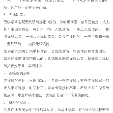
品，其产品一定是个好产品。
6、无线话筒：
无线话筒选配无线话筒选配U段的，传输距离远，信号还稳定，按主
机可带话筒数量，可分为一拖一无线话筒、一拖二无线话筒、一拖
四无线话筒、一拖八无线话筒等。公共广播用的，一般可选择一拖
二无线话筒、一拖四无线话筒。
按讲话方式可分为手持话筒、桌面式话筒、领夹话筒和耳麦话筒。
如果需要随身携带讲话的，要选择耳麦式无线话筒，领夹式无线话
筒拾音效果差，容易啸叫。
7、连接线的选择：
连接线的使用，根据情况，可自置一些连接线，有些连接线采用转
接头形式连接，时间长了，就会出现接触不牢，希望大家在做系统
集成时，尽量焊接牢固些，为维护是省下十倍百倍的功。
8、机柜的安装：
公共广播系统如采用纯后级功放，功放比较深，用600*600机柜安装