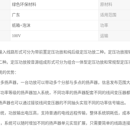
绿色环保材料
原材料
广东
适用范围
纸箱+泡沫
功率
100V
运输
输入线路形式可分为带前置定压功放和纯后级定压功放二种。定压功放按
二种。定压功放按音源组成形式可分为组合一体型定压功放和常规型定压
统的优势：
持多扬声器，一台功放可以带动多个分部与多点的扬声器，信息发布范围
同功率等级的扬声器加入系统，不同功率的扬声器配套不同的线间变压器
扬声器也可以通过接驳线间变压器的不同抽头实现不同的功率信号输出。
系统，功放输出电压高，支持普通的电线远程传输，整体系统铜耗低，成
展，系统可以随时增加不同的扬声器单元实现扩展，只需要简单的线路连