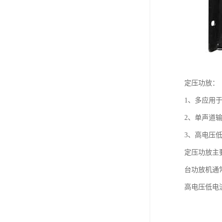
定压功放：
1、多应用
2、单声道
3、高电压
定压功放主
台功放机通
高电压低电