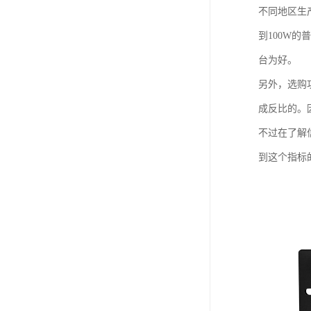
不同地区生
到100W
台为好。
另外，选购
成反比的。
不过在了解
到这个指标