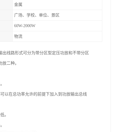
金属
广场、学校、单位、景区
60W-2000W
物流
输出线路形式可分为带分区型定压功放和不带分区
功放二种。
大。
都可以在总功率允许的前提下加入到功放输出总线
本低。
接。