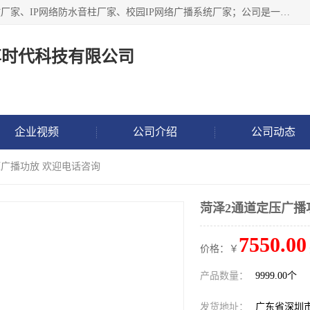
深圳市鼎尊时代科技有限公司主要从事：IP网络定压广播功放厂家、IP网络防水音柱厂家、校园IP网络广播系统厂家；公司是一家集研发、生产、销售公共广播器材于一体的现代电子科技企业。公司成立多年来，本着“自主研发技术、开拓稳定的产品”的宗旨，集多年的行业经验，引航广播行业的迅猛发展，使产品能够适应时代技术发展的需要。
尊时代科技有限公司
企业视频
公司介绍
公司动态
压广播功放 欢迎电话咨询
菏泽2通道定压广播
7550.00
价格：￥
产品数量：
9999.00个
发货地址：
广东省深圳