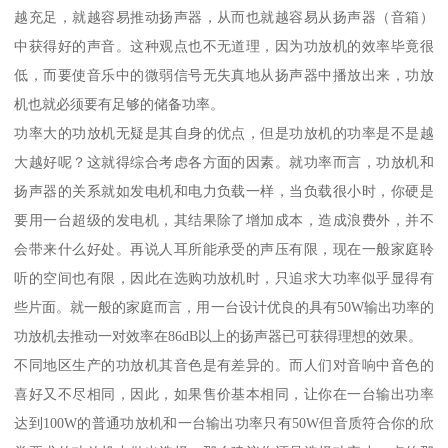
越充足，就越容易推动扬声器，从而也就越容易从扬声器（音箱）
中获得好的声音。这种观点也不无道理，因为功放机的效率毕竟很
低，而要使音乐中的微弱信号无失真地从扬声器中播放出来，功放
机也就必须要有足够的储备功率。
功率大的功放机无疑是其自身的优点，但是功放机的功率是不是越
大越好呢？这就得综合考虑各方面的因素。就功率而言，功放机和
扬声器的关系就如发电机和电力负载一样，当负载很小时，你硬是
要用一台超级的发电机，其结果除了增加成本，造成浪费外，并不
会带来什么好处。再说人耳所能承受的声压有限，现在一般家庭聆
听的空间也有限，因此在选购功放机时，只追求大功率似乎显得有
些片面。就一般的家庭而言，用一台设计优良的具有50W输出功率的
功放机去推动一对效率在86dB以上的扬声器已可获得理想的效果。
不同地区生产的功放机其音色是有差异的。而人们对音响中音色的
喜好又不尽相同，因此，如果售价基本相同，让你在一台输出功率
达到100W的普通功放机和一台输出功率只有50W但音质符合你的欣