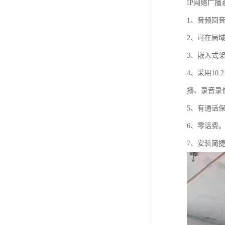
IP网络广
1、音频回
2、可在局
3、嵌入式架
4、采用10
播、录音录
5、有通话
6、零话费
7、安装简捷