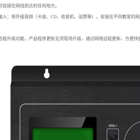
可挂接在网线到达的任何地方。
输入：将外接音频（卡座、CD、收音机、话筒等），安装在不同教室的
远程升级功能，产品程序更新无须现场升级，通过网络远程更新、方便快