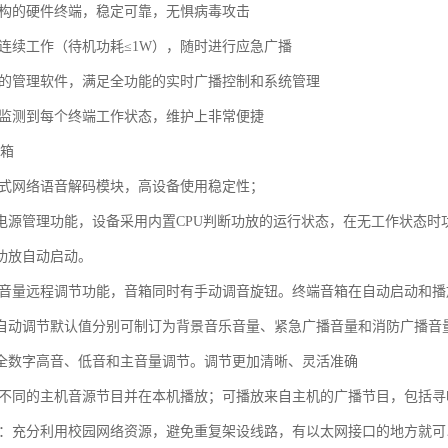
结构的硬件终端，稳定可靠，无惧病毒攻击
周连续工作（待机功耗≤1W），随时进行应急广播
大的管理软件，满足全功能的实时广播控制和系统管理
时监测到每个终端工作状态，维护上非常便捷
音箱
入式网络语音解码模块，高设备使用稳定性；
电源管理功能，设备采用内置CPU判断功放的运行状态，在无工作状态时功
功放自动启动。
有音量远程调节功能，音箱同时有手动调音旋钮。终端音箱在自动启动和
自动调节默认值分别可制订为背景音乐音量、紧急广播音量和消防广播音
全数字高音、低音和主音量调节。调节更加清晰、灵活准确
种不同的主机音源节目并在本机播放；可播放来自主机的广播节目，包括
用：充分利用校园网络资源，避免重复架设线路，有以太网接口的地方就