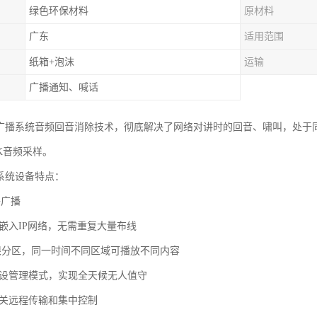
绿色环保材料
原材料
广东
适用范围
纸箱+泡沫
运输
广播通知、喊话
络广播系统音频回音消除技术，彻底解决了网络对讲时的回音、啸叫，处于
K音频采样。
播系统设备特点：
络广播
接嵌入IP网络，无需重复大量布线
无限分区，同一时间不同区域可播放不同内容
预设管理模式，实现全天候无人值守
网关远程传输和集中控制