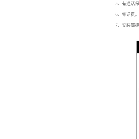
5、有通话
6、零话费
7、安装简捷