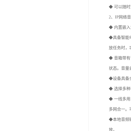
◆ 可以随
2、IP网络
◆ 内置嵌
◆具备智能
放任务时，
◆ 音箱带
状态。音量
◆设备具备
◆ 选择多
◆ 一线多
多网合一。
◆本地音频
放。