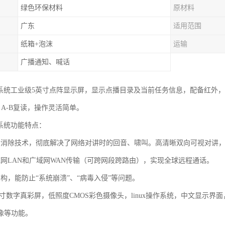
绿色环保材料
原材料
广东
适用范围
纸箱+泡沫
运输
广播通知、喊话
播系统工业级5英寸点阵显示屏，显示点播目录及当前任务信息，配备红外
，A-B复读，操作灵活简单。
播系统功能特点：
音消除技术，彻底解决了网络对讲时的回音、啸叫。高清晰双向可视对讲，广
域网LAN和广域网WAN传输（可跨网段跨路由），实现全球远程通话。
构，能防止“系统崩溃”、“病毒入侵”等问题。
.2寸数字真彩屏，低照度CMOS彩色摄像头，linux操作系统，中文显
像等功能。