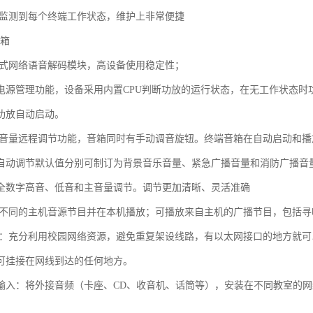
时监测到每个终端工作状态，维护上非常便捷
音箱
入式网络语音解码模块，高设备使用稳定性；
电源管理功能，设备采用内置CPU判断功放的运行状态，在无工作状态时功
功放自动启动。
有音量远程调节功能，音箱同时有手动调音旋钮。终端音箱在自动启动和
自动调节默认值分别可制订为背景音乐音量、紧急广播音量和消防广播音
全数字高音、低音和主音量调节。调节更加清晰、灵活准确
种不同的主机音源节目并在本机播放；可播放来自主机的广播节目，包括
用：充分利用校园网络资源，避免重复架设线路，有以太网接口的地方就
可挂接在网线到达的任何地方。
输入：将外接音频（卡座、CD、收音机、话筒等），安装在不同教室的