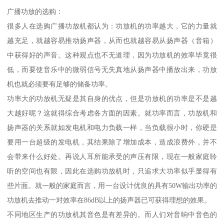
广播功放的选购：
很多人在选购广播功放机都认为：功放机的功率越大，它的力量就
越充足，就越容易推动扬声器，从而也就越容易从扬声器（音箱）
中获得好的声音。这种观点也不无道理，因为功放机的效率毕竟很
低，而要使音乐中的微弱信号无失真地从扬声器中播放出来，功放
机也就必须要有足够的储备功率。
功率大的功放机无疑是其自身的优点，但是功放机的功率是不是越
大越好呢？这就得综合考虑各方面的因素。就功率而言，功放机和
扬声器的关系就如发电机和电力负载一样，当负载很小时，你硬是
要用一台超级的发电机，其结果除了增加成本，造成浪费外，并不
会带来什么好处。再说人耳所能承受的声压有限，现在一般家庭聆
听的空间也有限，因此在选购功放机时，只追求大功率似乎显得有
些片面。就一般的家庭而言，用一台设计优良的具有50W输出功率的
功放机去推动一对效率在86dB以上的扬声器已可获得理想的效果。
不同地区生产的功放机其音色是有差异的。而人们对音响中音色的