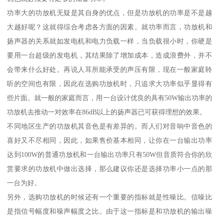
功率大的功放机无疑是其自身的优点，但是功放机的功率是不是越
大越好呢？这就得综合考虑各方面的因素。就功率而言，功放机和
扬声器的关系就如发电机和电力负载一样，当负载很小时，你硬是
要用一台超级的发电机，其结果除了增加成本，造成浪费外，并不
会带来什么好处。再说人耳所能承受的声压有限，现在一般家庭聆
听的空间也有限，因此在选购功放机时，只追求大功率似乎显得有
些片面。就一般的家庭而言，用一台设计优良的具有50W输出功率的
功放机去推动一对效率在86dB以上的扬声器已可获得理想的效果。
不同地区生产的功放机其音色是有差异的。而人们对音响中音色的
喜好又不尽相同，因此，如果售价基本相同，让你在一台输出功率
达到100W的普通功放机和一台输出功率只有50W但音质符合你的欣
赏要求的功放机中做出选择，那么建议你还是选择功率小一点的那
一台为好。
另外，选购功放机的时候还有一个重要的指标就是性噪比。信噪比
是指信号幅度和噪声幅度之比。由于这一指标是和功放机的输出噪