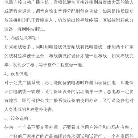
电脑连接自动广播主机，音频线通常直接连接到前置放大器的输入
或调音台通道，调音台输出音频分配到每台功放，如果是纯后级功
放连接到INPUT音频输入，功放输出给寻址终端，区域控制箱或分
区器，再到终端喇叭。
3、布线注意事项：
如果布线较多，同时用电源线做音频线有做电源线，使用两个厂家
的线材这样便于区分，布线前做好设计才能一起布线，如果布线完
毕，发现少了根，等于整个工程重做一遍。
4、设备供电：
对于公共广播系统，尽可能配备的电源时序器为设备供电，即能保
证供电的统一管理，又可保证设备的启动顺序一致，总电源一定要
有地线，即可保护公共广播系统设备的使用寿命，又可避免静电对
人身造成的各种意外伤害。
5、设备选购：
任何一个产品不要光看外观，还要看其他用户评价和市场占有率，
一个好的厂家生产的产品都经过多次测试和试运行，一个有资历的