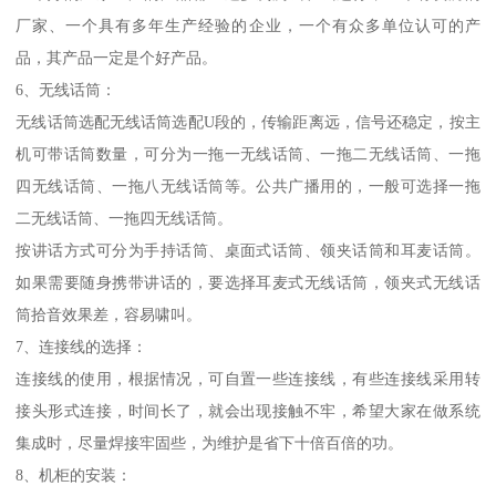
厂家、一个具有多年生产经验的企业，一个有众多单位认可的产
品，其产品一定是个好产品。
6、无线话筒：
无线话筒选配无线话筒选配U段的，传输距离远，信号还稳定，按主
机可带话筒数量，可分为一拖一无线话筒、一拖二无线话筒、一拖
四无线话筒、一拖八无线话筒等。公共广播用的，一般可选择一拖
二无线话筒、一拖四无线话筒。
按讲话方式可分为手持话筒、桌面式话筒、领夹话筒和耳麦话筒。
如果需要随身携带讲话的，要选择耳麦式无线话筒，领夹式无线话
筒拾音效果差，容易啸叫。
7、连接线的选择：
连接线的使用，根据情况，可自置一些连接线，有些连接线采用转
接头形式连接，时间长了，就会出现接触不牢，希望大家在做系统
集成时，尽量焊接牢固些，为维护是省下十倍百倍的功。
8、机柜的安装：