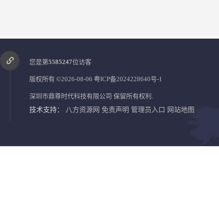
您是第
5585247
位访客
版权所有 ©2026-08-06
粤ICP备2024228640号-1
深圳市鼎尊时代科技有限公司
保留所有权利.
技术支持：
八方资源网
免责声明
管理员入口
网站地图
紧急求助对讲终端机 一键求助呼叫报警器IP分机生产厂家