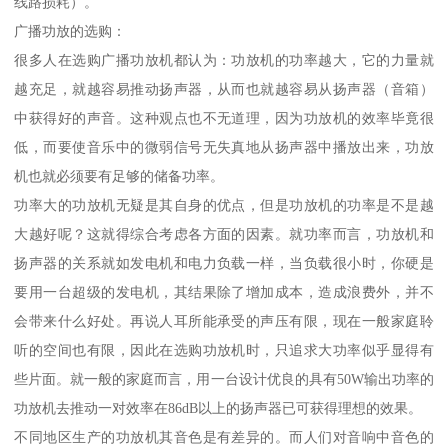
线路损耗）。
广播功放的选购：
很多人在选购广播功放机都认为：功放机的功率越大，它的力量就
越充足，就越容易推动扬声器，从而也就越容易从扬声器（音箱）
中获得好的声音。这种观点也不无道理，因为功放机的效率毕竟很
低，而要使音乐中的微弱信号无失真地从扬声器中播放出来，功放
机也就必须要有足够的储备功率。
功率大的功放机无疑是其自身的优点，但是功放机的功率是不是越
大越好呢？这就得综合考虑各方面的因素。就功率而言，功放机和
扬声器的关系就如发电机和电力负载一样，当负载很小时，你硬是
要用一台超级的发电机，其结果除了增加成本，造成浪费外，并不
会带来什么好处。再说人耳所能承受的声压有限，现在一般家庭聆
听的空间也有限，因此在选购功放机时，只追求大功率似乎显得有
些片面。就一般的家庭而言，用一台设计优良的具有50W输出功率的
功放机去推动一对效率在86dB以上的扬声器已可获得理想的效果。
不同地区生产的功放机其音色是有差异的。而人们对音响中音色的