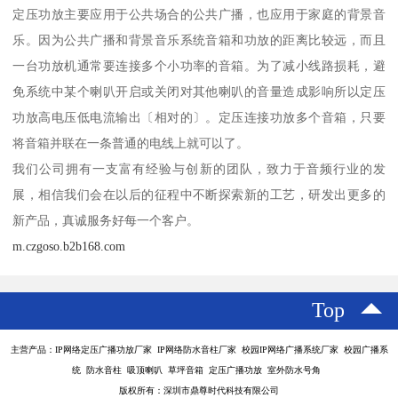
定压功放主要应用于公共场合的公共广播，也应用于家庭的背景音
乐。因为公共广播和背景音乐系统音箱和功放的距离比较远，而且
一台功放机通常要连接多个小功率的音箱。为了减小线路损耗，避
免系统中某个喇叭开启或关闭对其他喇叭的音量造成影响所以定压
功放高电压低电流输出〔相对的〕。定压连接功放多个音箱，只要
将音箱并联在一条普通的电线上就可以了。
我们公司拥有一支富有经验与创新的团队，致力于音频行业的发
展，相信我们会在以后的征程中不断探索新的工艺，研发出更多的
新产品，真诚服务好每一个客户。
m.czgoso.b2b168.com
Top
主营产品：IP网络定压广播功放厂家 IP网络防水音柱厂家 校园IP网络广播系统厂家 校园广播系
统 防水音柱 吸顶喇叭 草坪音箱 定压广播功放 室外防水号角
版权所有：深圳市鼎尊时代科技有限公司