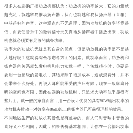
很多人在选购广播功放机都认为：功放机的功率越大，它的力量就
越充足，就越容易推动扬声器，从而也就越容易从扬声器（音箱）
中获得好的声音。这种观点也不无道理，因为功放机的效率毕竟很
低，而要使音乐中的微弱信号无失真地从扬声器中播放出来，功放
机也就必须要有足够的储备功率。
功率大的功放机无疑是其自身的优点，但是功放机的功率是不是越
大越好呢？这就得综合考虑各方面的因素。就功率而言，功放机和
扬声器的关系就如发电机和电力负载一样，当负载很小时，你硬是
要用一台超级的发电机，其结果除了增加成本，造成浪费外，并不
会带来什么好处。再说人耳所能承受的声压有限，现在一般家庭聆
听的空间也有限，因此在选购功放机时，只追求大功率似乎显得有
些片面。就一般的家庭而言，用一台设计优良的具有50W输出功率的
功放机去推动一对效率在86dB以上的扬声器已可获得理想的效果。
不同地区生产的功放机其音色是有差异的。而人们对音响中音色的
喜好又不尽相同，因此，如果售价基本相同，让你在一台输出功率