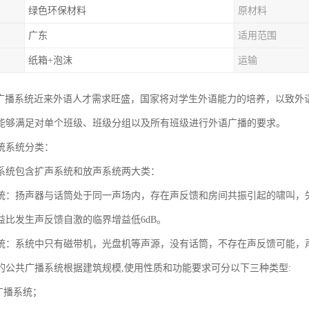
绿色环保材料
原材料
广东
适用范围
纸箱+泡沫
运输
园广播系统近来外语人才需求旺盛，国家将对学生外语能力的培养，以致外
能够满足对单个班级、班级分组以及所有班级进行外语广播的要求。
统系统分类：
系统包含扩声系统和放声系统两大类：
统：扬声器与话筒处于同一声场内，存在声反馈和房间共振引起的啸叫，
益比发生声反馈自激的临界增益低6dB。
统：系统中只有磁带机，光盘机等声源，没有话筒，不存在声反馈可能，
的公共广播系统根据建筑规模,使用性质和功能要求可分以下三种类型:
广播系统；