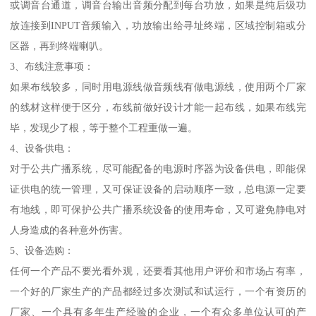
或调音台通道，调音台输出音频分配到每台功放，如果是纯后级功
放连接到INPUT音频输入，功放输出给寻址终端，区域控制箱或分
区器，再到终端喇叭。
3、布线注意事项：
如果布线较多，同时用电源线做音频线有做电源线，使用两个厂家
的线材这样便于区分，布线前做好设计才能一起布线，如果布线完
毕，发现少了根，等于整个工程重做一遍。
4、设备供电：
对于公共广播系统，尽可能配备的电源时序器为设备供电，即能保
证供电的统一管理，又可保证设备的启动顺序一致，总电源一定要
有地线，即可保护公共广播系统设备的使用寿命，又可避免静电对
人身造成的各种意外伤害。
5、设备选购：
任何一个产品不要光看外观，还要看其他用户评价和市场占有率，
一个好的厂家生产的产品都经过多次测试和试运行，一个有资历的
厂家、一个具有多年生产经验的企业，一个有众多单位认可的产