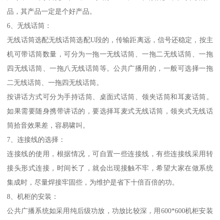
品，其产品一定是个好产品。
6、无线话筒：
无线话筒选配无线话筒选配U段的，传输距离远，信号还稳定，按主
机可带话筒数量，可分为一拖一无线话筒、一拖二无线话筒、一拖
四无线话筒、一拖八无线话筒等。公共广播用的，一般可选择一拖
二无线话筒、一拖四无线话筒。
按讲话方式可分为手持话筒、桌面式话筒、领夹话筒和耳麦话筒。
如果需要随身携带讲话的，要选择耳麦式无线话筒，领夹式无线话
筒拾音效果差，容易啸叫。
7、连接线的选择：
连接线的使用，根据情况，可自置一些连接线，有些连接线采用转
接头形式连接，时间长了，就会出现接触不牢，希望大家在做系统
集成时，尽量焊接牢固些，为维护是省下十倍百倍的功。
8、机柜的安装：
公共广播系统如采用纯后级功放，功放比较深，用600*600机柜安装