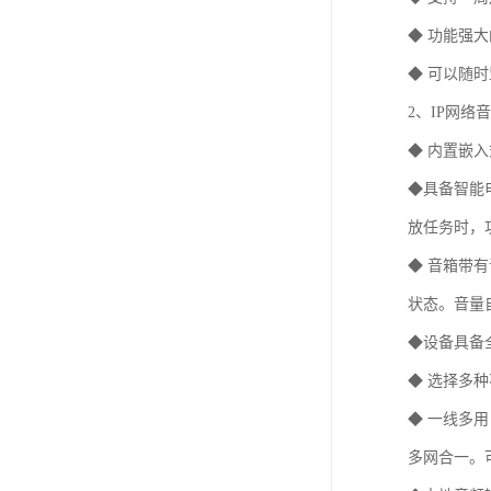
◆ 功能强
◆ 可以随
2、IP网络
◆ 内置嵌
◆具备智能
放任务时，
◆ 音箱带
状态。音量
◆设备具备
◆ 选择多
◆ 一线多
多网合一。