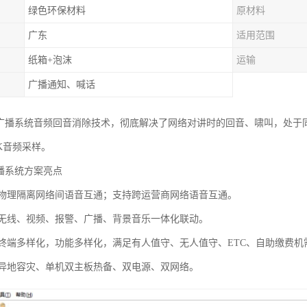
绿色环保材料
原材料
广东
适用范围
纸箱+泡沫
运输
广播通知、喊话
络广播系统音频回音消除技术，彻底解决了网络对讲时的回音、啸叫，处于
K音频采样。
广播系统方案亮点
：物理隔离网络间语音互通；支持跨运营商网络语音互通。
：无线、视频、报警、广播、背景音乐一体化联动。
：终端多样化，功能多样化，满足有人值守、无人值守、ETC、自助缴费机
：异地容灾、单机双主板热备、双电源、双网络。