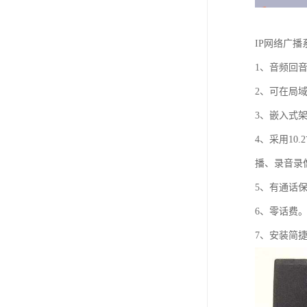
IP网络广
1、音频回
2、可在局
3、嵌入式架
4、采用10
播、录音录
5、有通话
6、零话费
7、安装简捷