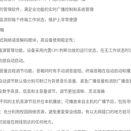
大的管理软件，满足全功能的实时广播控制和系统管理
时监测到每个终端工作状态，维护上非常便捷
音箱
入式网络语音解码模块，高设备使用稳定性；
电源管理功能，设备采用内置CPU判断功放的运行状态，在无工作状态时功
功放自动启动。
有音量远程调节功能，音箱同时有手动调音旋钮。终端音箱在自动启动和
自动调节默认值分别可制订为背景音乐音量、紧急广播音量和消防广播音
全数字高音、低音和主音量调节。调节更加清晰、灵活准确
种不同的主机音源节目并在本机播放；可播放来自主机的广播节目，包括
用：充分利用校园网络资源，避免重复架设线路，有以太网接口的地方就
可挂接在网线到达的任何地方。