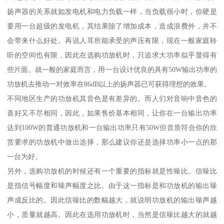
扬声器的关系就如发电机和电力负载一样，当负载很小时，你硬是
要用一台超级的发电机，其结果除了增加成本，造成浪费外，并不
会带来什么好处。再说人耳所能承受的声压有限，现在一般家庭聆
听的空间也有限，因此在选购功放机时，只追求大功率似乎显得有
些片面。就一般的家庭而言，用一台设计优良的具有50W输出功率的
功放机去推动一对效率在86dB以上的扬声器已可获得理想的效果。
不同地区生产的功放机其音色是有差异的。而人们对音响中音色的
喜好又不尽相同，因此，如果售价基本相同，让你在一台输出功率
达到100W的普通功放机和一台输出功率只有50W但音质符合你的欣
赏要求的功放机中做出选择，那么建议你还是选择功率小一点的那
一台为好。
另外，选购功放机的时候还有一个重要的指标就是性噪比。信噪比
是指信号幅度和噪声幅度之比。由于这一指标是和功放机的输出噪
声成反比的。因此信噪比的数幅越大，就说明功放机的输出噪声越
小，质量就越高。因此在选用功放机时，当然是信噪比越大的就越