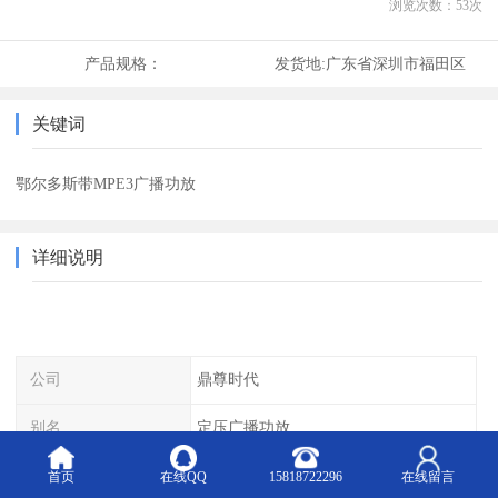
浏览次数：
53
次
产品规格：
发货地:
广东省深圳市福田区
关键词
鄂尔多斯带MPE3广播功放
详细说明
公司
鼎尊时代
别名
定压广播功放
属于
绿色环保材料
首页
在线QQ
15818722296
在线留言