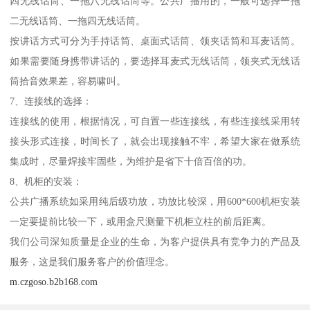
四无线话筒、一拖八无线话筒等。公共广播用的，一般可选择一拖
二无线话筒、一拖四无线话筒。
按讲话方式可分为手持话筒、桌面式话筒、领夹话筒和耳麦话筒。
如果需要随身携带讲话的，要选择耳麦式无线话筒，领夹式无线话
筒拾音效果差，容易啸叫。
7、连接线的选择：
连接线的使用，根据情况，可自置一些连接线，有些连接线采用转
接头形式连接，时间长了，就会出现接触不牢，希望大家在做系统
集成时，尽量焊接牢固些，为维护是省下十倍百倍的功。
8、机柜的安装：
公共广播系统如采用纯后级功放，功放比较深，用600*600机柜安装
一定要提前比较一下，或用盒尺测量下机柜立柱的前后距离。
我们公司深知质量是企业的生命，为客户提供具有竞争力的产品及
服务，这是我们服务客户的价值理念。
m.czgoso.b2b168.com