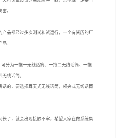
，又可保证设备的启动顺序一致，总电源一定要有
伤害。
的产品都经过多次测试和试运行，一个有资历的厂
产品。
，可分为一拖一无线话筒、一拖二无线话筒、一拖
四无线话筒。
讲话的，要选择耳麦式无线话筒，领夹式无线话筒
间长了，就会出现接触不牢，希望大家在做系统集