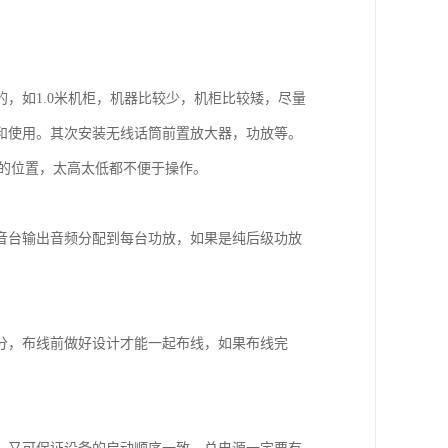
，如1.0米机柜，机器比较少，机柜比较矮，尽量
和使用。其次安装无线话筒前置放大器，功放等。
5米的位置，太高太低都不便于操作。
音台输出音频分配到每台功放，如果是纯后级功放
。
分，布线前做好设计才能一起布线，如果布线完