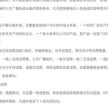
播系统，尽可能配备的电源时序器为设备供电，即能保证供电的统一管理
保护公共广播系统设备的使用寿命，又可避免静电对人身造成的各种意外
购：
品不要光看外观，还要看其他用户评价和市场占有率，一个好的厂家生产
有多年生产经验的企业，一个有众多单位认可的产品，其产品一定是个好
筒：
配无线话筒选配U段的，传输距离远，信号还稳定，按主机可带话筒数量
、一拖八无线话筒等。公共广播用的，一般可选择一拖二无线话筒、一拖
可分为手持话筒、桌面式话筒、领夹话筒和耳麦话筒。如果需要随身携带
，容易啸叫。
的选择：
用，根据情况，可自置一些连接线，有些连接线采用转接头形式连接，时
焊接牢固些，为维护是省下十倍百倍的功。