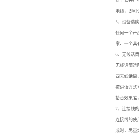
对于公共广
地线，即可
5、设备选
任何一个产
家、一个具
6、无线话
无线话筒选
四无线话筒
按讲话方式
拾音效果差
7、连接线
连接线的使
成时，尽量