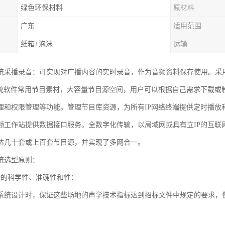
绿色环保材料
原材料
广东
适用范围
纸箱+泡沫
运输
统采播录音：可实现对广播内容的实时录音，作为音频资料保存使用。采
系统软件常用节目素材，大容量节目源空间，用户可以根据自己需求下载或
理和权限管理等功能。管理节目库资源，为所有IP网络终端提供定时播放
频工作站提供数据接口服务。全数字化传输，以局域网或具有立IP的互联
达几十套或上百套节目源，并实现了多网合一。
统选型原则：
计的科学性、准确性和性：
系统设计时，保证这些场地的声学技术指标达到招标文件中规定的要求，