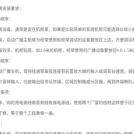
统安装要求：
装顺序：
统设备，通常是安在机柜里，如果是比较简单的系统机柜可能选择比较小的
装，自动广播主机做为经常使用和经常调试的设备要放在上边，方便调试
较多，机柜较高，如2.0米的机柜，经常使用的广播设备要放在0.8-1.
接顺序：
动广播主机，音频线通常直接连接到前置放大器的输入或调音台通道，调
PUT音频输入，功放输出给寻址终端，区域控制箱或分区器，再到终端喇叭
意事项：
多，同时用电源线做音频线有做电源线，使用两个厂家的线材这样便于区
了根，等于整个工程重做一遍。
电：