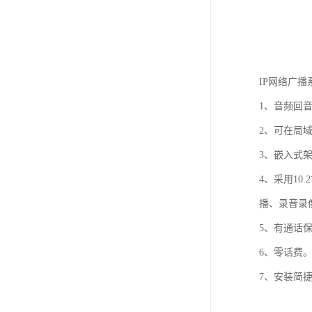
IP网络广
1、音频回
2、可在局
3、嵌入式架
4、采用10
播、录音录
5、有通话
6、零话费
7、安装简捷