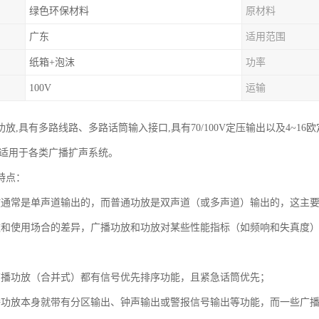
绿色环保材料
原材料
广东
适用范围
纸箱+泡沫
功率
100V
运输
放,具有多路线路、多路话筒输入接口,具有70/100V定压输出以及4~1
;适用于各类广播扩声系统。
特点：
放通常是单声道输出的，而普通功放是双声道（或多声道）输出的，这主
途和使用场合的差异，广播功放和功放对某些性能指标（如频响和失真度
广播功放（合并式）都有信号优先排序功能，且紧急话筒优先；
播功放本身就带有分区输出、钟声输出或警报信号输出等功能，而一些广播