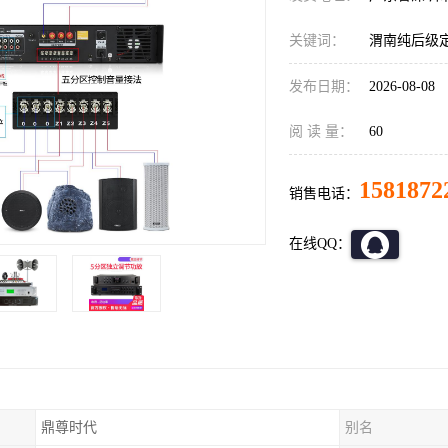
关键词：
渭南纯后级
发布日期：
2026-08-08
阅 读 量：
60
1581872
销售电话：
在线QQ：
鼎尊时代
别名