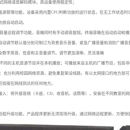
入式网络语音解码模块，高设备使用稳定性；
电源管理功能，设备采用内置CPU判断功放的运行状态，在无工作状态时功
功放自动启动。
有音量远程调节功能，音箱同时有手动调音旋钮。终端音箱在自动启动和
自动调节默认值分别可制订为背景音乐音量、紧急广播音量和消防广播音
全数字高音、低音和主音量调节。调节更加清晰、灵活准确
种不同的主机音源节目并在本机播放；可播放来自主机的广播节目，包括
用：充分利用校园网络资源，避免重复架设线路，有以太网接口的地方就
可挂接在网线到达的任何地方。
输入：将外接音频（卡座、CD、收音机、话筒等），安装在不同教室的
远程升级功能，产品程序更新无须现场升级，通过网络远程更新、方便快