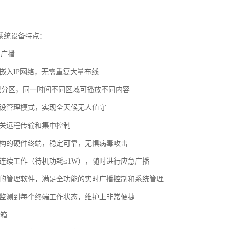
播系统设备特点：
络广播
接嵌入IP网络，无需重复大量布线
无限分区，同一时间不同区域可播放不同内容
预设管理模式，实现全天候无人值守
网关远程传输和集中控制
结构的硬件终端，稳定可靠，无惧病毒攻击
周连续工作（待机功耗≤1W），随时进行应急广播
大的管理软件，满足全功能的实时广播控制和系统管理
时监测到每个终端工作状态，维护上非常便捷
音箱