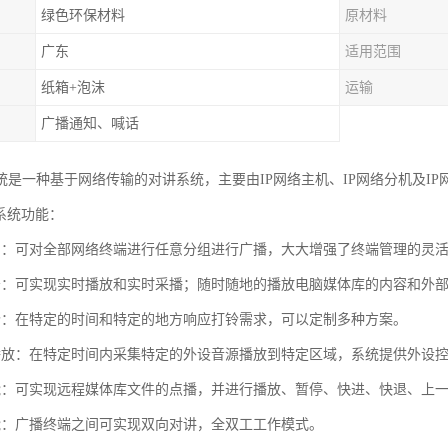
绿色环保材料
原材料
广东
适用范围
纸箱+泡沫
运输
广播通知、喊话
统是一种基于网络传输的对讲系统，主要由IP网络主机、IP网络分机及I
系统功能：
制：可对全部网络终端进行任意分组进行广播，大大增强了终端管理的灵
务：可实现实时播放和实时采播；随时随地的播放电脑媒体库的内容和外
铃：在特定的时间和特定的地方响应打铃需求，可以定制多种方案。
播放：在特定时间内采集特定的外设音源播放到特定区域，系统提供外设
能：可实现远程媒体库文件的点播，并进行播放、暂停、快进、快退、上
能：广播终端之间可实现双向对讲，全双工工作模式。