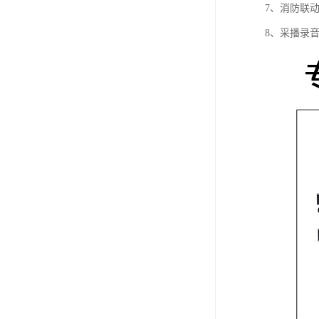
7、消防联
8、采播录