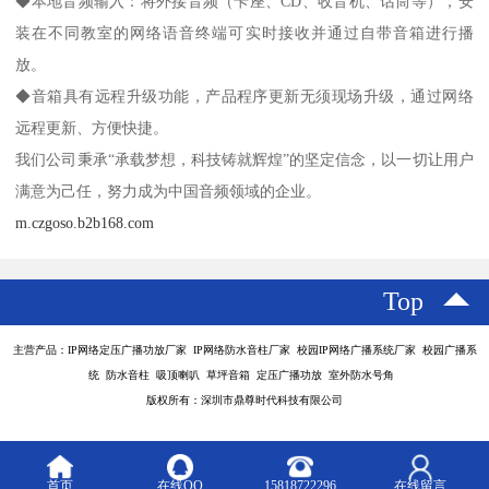
◆本地音频输入：将外接音频（卡座、CD、收音机、话筒等），安
装在不同教室的网络语音终端可实时接收并通过自带音箱进行播
放。
◆音箱具有远程升级功能，产品程序更新无须现场升级，通过网络
远程更新、方便快捷。
我们公司秉承“承载梦想，科技铸就辉煌”的坚定信念，以一切让用户
满意为己任，努力成为中国音频领域的企业。
m.czgoso.b2b168.com
Top
主营产品：IP网络定压广播功放厂家 IP网络防水音柱厂家 校园IP网络广播系统厂家 校园广播系
统 防水音柱 吸顶喇叭 草坪音箱 定压广播功放 室外防水号角
版权所有：深圳市鼎尊时代科技有限公司
首页
在线QQ
15818722296
在线留言