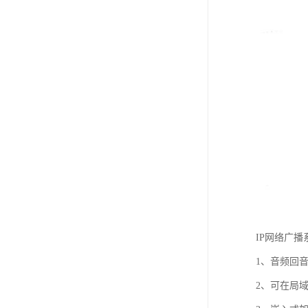
IP网络广
1、音频回
2、可在局