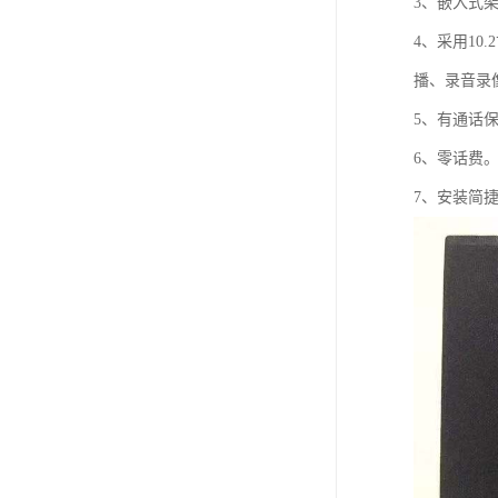
3、嵌入式架
4、采用10
播、录音录
5、有通话
6、零话费
7、安装简捷