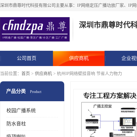
深圳市鼎尊时代
公司首页
供应商机
企业视
当前位置：
首页
>
供应商机
> 杭州IP网络壁挂音响 节省人力物力
产品分类
Product
校园广播系统
防水音柱
吸顶喇叭