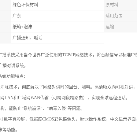
绿色环保材料
原材料
广东
适用范围
纸箱+泡沫
运输
广播通知、喊话
络广播系统采用当今世界广泛使用的TCP/IP网络技术，将音频信号以标准I
广播对讲系统。
播系统功能特点：
音消除技术，彻底解决了网络对讲时的回音、啸叫。高清晰双向可视对讲，广
域网LAN和广域网WAN传输（可跨网段跨路由），实现全球远程通话。
构，能防止“系统崩溃”、“病毒入侵”等问题。
.2寸数字真彩屏，低照度CMOS彩色摄像头，linux操作系统，中文显
像等功能。