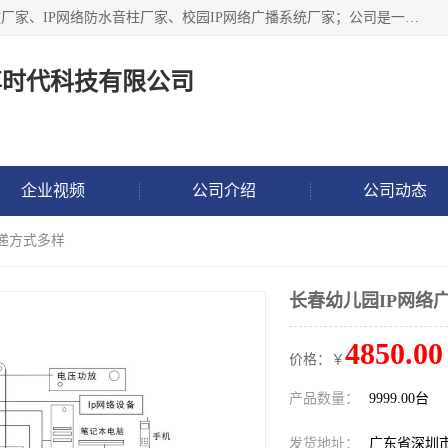
深圳市鼎尊时代科技有限公司主要从事：IP网络定压广播功放厂家、IP网络防水音柱厂家、校园IP网络广播系统厂家；公司是一家集研发、生产、销售公共广播器材于一体的现代电子科技企业。公司成立多年来，本着“自主研发技术、开拓稳定的产品”的宗旨，集多年的行业经验，引航广播行业的迅猛发展，使产品能够适应时代技术发展的需要。
尊时代科技有限公司
企业视频
公司介绍
公司动态
传递方式多样
长春幼儿园IP网络
4850.00
价格：￥
产品数量：
9999.00台
发货地址：
广东省深圳