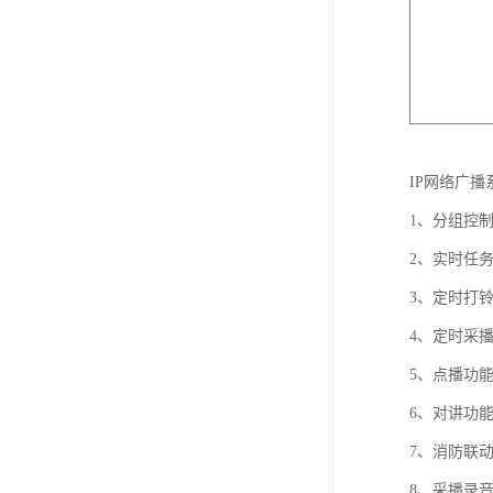
IP网络广播
1、分组控
2、实时任
3、定时打
4、定时采
5、点播功
6、对讲功
7、消防联
8、采播录