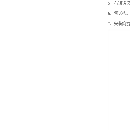
5、有通话
6、零话费
7、安装简捷