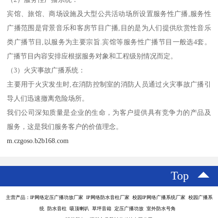
宾馆、旅馆、商场设施及大型公共活动场所设置服务性广播,服务性
广播范围是背景音乐和客房节目广播,目的是为人们提供欣赏性音乐
类广播节目,以服务为主要宗旨.宾馆等服务性广播节目一般选4套。
广播节目内容安排应根据服务对象和工程级别情况而定。
（3）火灾事故广播系统：
主要用于火灾发生时,在消防控制室的消防人员通过火灾事故广播引
导人们迅速撤离危险场所。
我们公司深知质量是企业的生命，为客户提供具有竞争力的产品及
服务，这是我们服务客户的价值理念。
m.czgoso.b2b168.com
Top
主营产品：IP网络定压广播功放厂家 IP网络防水音柱厂家 校园IP网络广播系统厂家 校园广播系
统 防水音柱 吸顶喇叭 草坪音箱 定压广播功放 室外防水号角