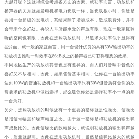
大越好呢？这就得综合考虑各方面的因素。就功率而言，功放机和
扬声器的关系就如发电机和电力负载一样，当负载很小时，你硬是
要用一台超级的发电机，其结果除了增加成本，造成浪费外，并不
会带来什么好处。再说人耳所能承受的声压有限，现在一般家庭聆
听的空间也有限，因此在选购功放机时，只追求大功率似乎显得有
些片面。就一般的家庭而言，用一台设计优良的具有50W输出功率的
功放机去推动一对效率在86dB以上的扬声器已可获得理想的效果。
不同地区生产的功放机其音色是有差异的。而人们对音响中音色的
喜好又不尽相同，因此，如果售价基本相同，让你在一台输出功率
达到100W的普通功放机和一台输出功率只有50W但音质符合你的欣
赏要求的功放机中做出选择，那么建议你还是选择功率小一点的那
一台为好。
另外，选购功放机的时候还有一个重要的指标就是性噪比。信噪比
是指信号幅度和噪声幅度之比。由于这一指标是和功放机的输出噪
声成反比的。因此信噪比的数幅越大，就说明功放机的输出噪声越
小，质量就越高。因此在选用功放机时，当然是信噪比越大的就越