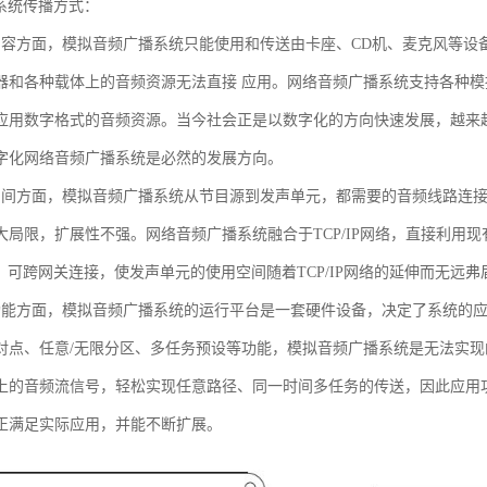
播系统传播方式：
内容方面，模拟音频广播系统只能使用和传送由卡座、CD机、麦克风等设
器和各种载体上的音频资源无法直接 应用。网络音频广播系统支持各种
应用数字格式的音频资源。当今社会正是以数字化的方向快速发展，越来越多
字化网络音频广播系统是必然的发展方向。
空间方面，模拟音频广播系统从节目源到发声单元，都需要的音频线路连
大局限，扩展性不强。网络音频广播系统融合于TCP/IP网络，直接利用现有
址，可跨网关连接，使发声单元的使用空间随着TCP/IP网络的延伸而无远弗
功能方面，模拟音频广播系统的运行平台是一套硬件设备，决定了系统的
对点、任意/无限分区、多任务预设等功能，模拟音频广播系统是无法实
上的音频流信号，轻松实现任意路径、同一时间多任务的传送，因此应用
正满足实际应用，并能不断扩展。