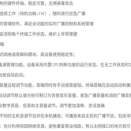
结构的硬件终端，稳定可靠，无惧病毒攻击
周连续工作（待机功耗≤1W），随时进行应急广播
大的管理软件，满足全功能的实时广播控制和系统管理
时监测到每个终端工作状态，维护上非常便捷
音箱
入式网络语音解码模块，高设备使用稳定性；
电源管理功能，设备采用内置CPU判断功放的运行状态，在无工作状态时功
功放自动启动。
有音量远程调节功能，音箱同时有手动调音旋钮。终端音箱在自动启动和
自动调节默认值分别可制订为背景音乐音量、紧急广播音量和消防广播音
全数字高音、低音和主音量调节。调节更加清晰、灵活准确
种不同的主机音源节目并在本机播放；可播放来自主机的广播节目，包括
用：充分利用校园网络资源，避免重复架设线路，有以太网接口的地方就