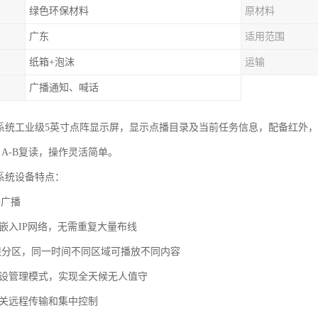
绿色环保材料
原材料
广东
适用范围
纸箱+泡沫
运输
广播通知、喊话
播系统工业级5英寸点阵显示屏，显示点播目录及当前任务信息，配备红外
，A-B复读，操作灵活简单。
播系统设备特点：
络广播
接嵌入IP网络，无需重复大量布线
无限分区，同一时间不同区域可播放不同内容
预设管理模式，实现全天候无人值守
网关远程传输和集中控制