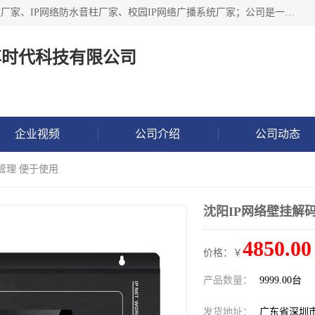
深圳市鼎尊时代科技有限公司主要从事：IP网络定压广播功放厂家、IP网络防水音柱厂家、校园IP网络广播系统厂家；公司是一家集研发、生产、销售公共广播器材于一体的现代电子科技企业。公司成立多年来，本着“自主研发技术、开拓稳定的产品”的宗旨，集多年的行业经验，引航广播行业的迅猛发展，使产品能够适应时代技术发展的需要。
尊时代科技有限公司
企业视频
公司介绍
公司动态
管理 便于使用
沈阳IP网络壁挂解
4850.00
价格：￥
产品数量：
9999.00台
发货地址：
广东省深圳