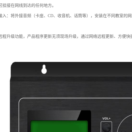
可挂接在网线到达的任何地方。
输入：将外接音频（卡座、CD、收音机、话筒等），安装在不同教室的
远程升级功能，产品程序更新无须现场升级，通过网络远程更新、方便快