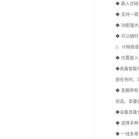
◆ 嵌入式
◆ 支持一
◆ 功能强
◆ 可以随
2、IP网络
◆ 内置嵌
◆具备智能
放任务时，
◆ 音箱带
状态。音量
◆设备具备
◆ 选择多
◆ 一线多