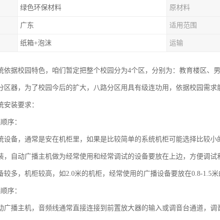
绿色环保材料
原材料
广东
适用范围
纸箱+泡沫
运输
统依据校园特色，咱们暂定把整个校园分为4个区，分别为：教育楼区、男
分区器，为了校园今后的扩大，八路分区用具有级连功用，依据校园需求
统安装要求：
装顺序：
统设备，通常是安在机柜里，如果是比较简单的系统机柜可能选择比较小的
装，自动广播主机做为经常使用和经常调试的设备要放在上边，方便调试
较多，机柜较高，如2.0米的机柜，经常使用的广播设备要放在0.8-1.
接顺序：
动广播主机，音频线通常直接连接到前置放大器的输入或调音台通道，调