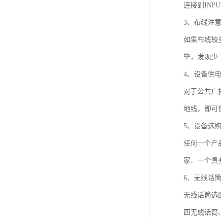
连接到IN
3、布线注
如果布线较
毕，发现少
4、设备供
对于公共广
地线，即可
5、设备选
任何一个产
家、一个具
6、无线话
无线话筒选
四无线话筒