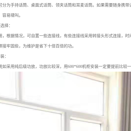
可分为手持话筒、桌面式话筒、领夹话筒和耳麦话筒。如果需要随身携带
，容易啸叫。
的选择：
用，根据情况，可自置一些连接线，有些连接线采用转接头形式连接，时
焊接牢固些，为维护是省下十倍百倍的功。
安装：
统如采用纯后级功放，功放比较深，用600*600机柜安装一定要提前比