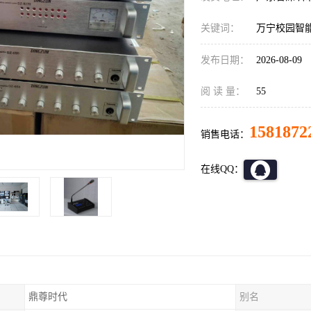
关键词：
万宁校园智
发布日期：
2026-08-09
阅 读 量：
55
1581872
销售电话：
在线QQ：
鼎尊时代
别名