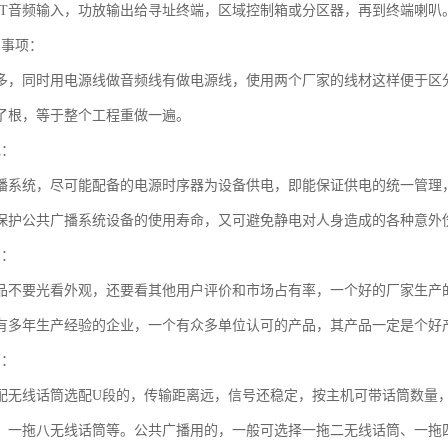
PUT音频输入，功放输出给寻址终端，区域控制箱或分区器，再到终端喇叭
意事项：
多，同时用电源线做音频线有做电源线，使用两个厂家的线材这样便于区
了根，等于整个工程重做一遍。
电：
播系统，尽可能配备的电源时序器为设备供电，即能保证供电的统一管理
保护公共广播系统设备的使用寿命，又可避免静电对人身造成的各种意外
购：
品不要光看外观，还要看其他用户评价和市场占有率，一个好的厂家生产
有多年生产经验的企业，一个有众多单位认可的产品，其产品一定是个好
筒：
配无线话筒选配U段的，传输距离远，信号还稳定，按主机可带话筒数量
、一拖八无线话筒等。公共广播用的，一般可选择一拖二无线话筒、一拖