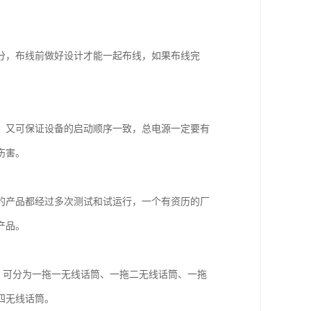
。
分，布线前做好设计才能一起布线，如果布线完
，又可保证设备的启动顺序一致，总电源一定要有
伤害。
的产品都经过多次测试和试运行，一个有资历的厂
产品。
，可分为一拖一无线话筒、一拖二无线话筒、一拖
四无线话筒。