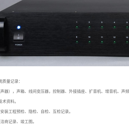
统质量记录：
扬声器），声箱、线间变压器，控制器、外接插座、扩音机、增音机、声
技术资料。
统安装工程预检、隐检、自检、互检记录。
更洽商记录、竣工图。