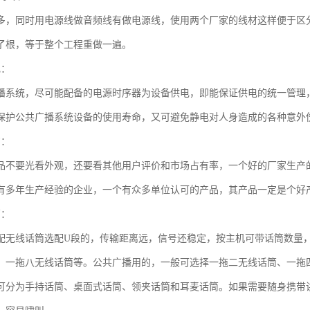
多，同时用电源线做音频线有做电源线，使用两个厂家的线材这样便于区
了根，等于整个工程重做一遍。
电：
播系统，尽可能配备的电源时序器为设备供电，即能保证供电的统一管理
保护公共广播系统设备的使用寿命，又可避免静电对人身造成的各种意外
购：
品不要光看外观，还要看其他用户评价和市场占有率，一个好的厂家生产
有多年生产经验的企业，一个有众多单位认可的产品，其产品一定是个好
筒：
配无线话筒选配U段的，传输距离远，信号还稳定，按主机可带话筒数量
、一拖八无线话筒等。公共广播用的，一般可选择一拖二无线话筒、一拖
可分为手持话筒、桌面式话筒、领夹话筒和耳麦话筒。如果需要随身携带