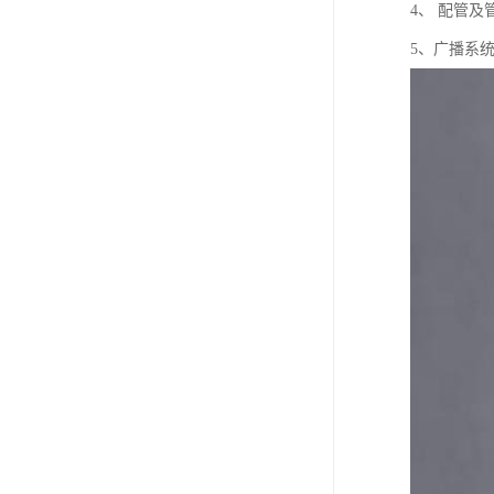
4、 配管
5、广播系