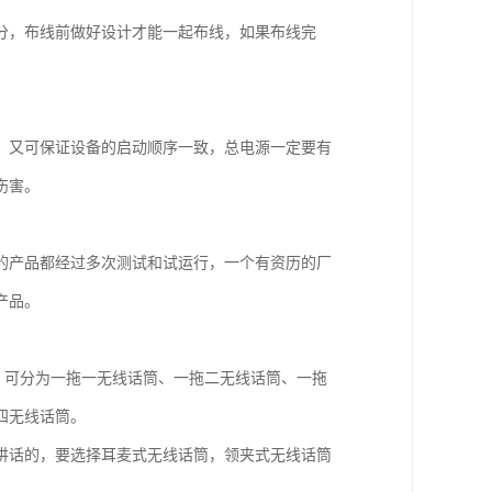
分，布线前做好设计才能一起布线，如果布线完
，又可保证设备的启动顺序一致，总电源一定要有
伤害。
的产品都经过多次测试和试运行，一个有资历的厂
产品。
，可分为一拖一无线话筒、一拖二无线话筒、一拖
四无线话筒。
讲话的，要选择耳麦式无线话筒，领夹式无线话筒