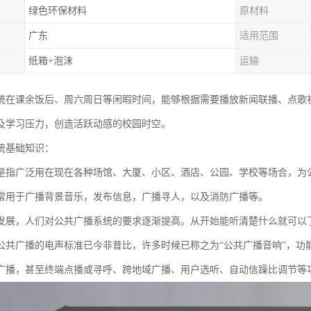
绿色环保材料
原材料
广东
适用范围
纸箱+泡沫
运输
统在课余饭后、周六周日等闲暇时间，能够根据需要播放新闻联播、点歌
及学习压力，创造活跃动感的校园时空。
统基础知识：
是指广泛用在现在各种场馆、大厦、小区、酒店、公园、学校等场合，为
常用于广播背景音乐，发布信息，广播寻人，以及消防广播等。
发展，人们对公共广播系统的要求逐渐提高。从开始能听清楚什么就可以
公共广播的电声标准已今非昔比，许多时候已称之为“公共广播音响”，功
广播，甚至终端点播或寻呼、跨地域广播、用户选听、自动信躁比调节等