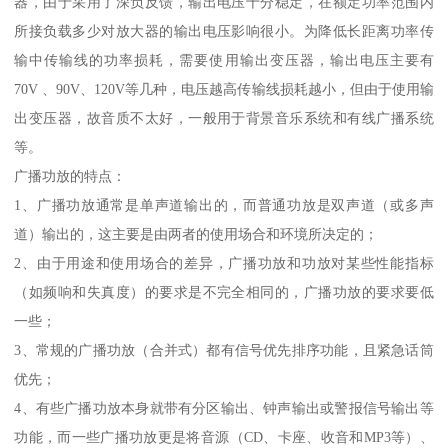
器，由于采用了深负反馈，输出电压十分稳定，在额定功率范围内
所接负载多少对放大器的输出电压影响很小。为降低长距离功率传
输中传输线的功率损耗，需要使用输出变压器，输出电压主要有
70V 、90V、120V等几种，电压越高传输线损耗越小，但由于使用输
出变压器，故音质不太好，一般用于背景音乐系统和有线广播系统
等。
广播功放的特点：
1、广播功放通常是单声道输出的，而普通功放是双声道（或多声
道）输出的，这主要是由两者的使用场合和环境所决定的；
2、由于用途和使用场合的差异，广播功放和功放对某些性能指标
（如频响和失真度）的要求是不完全相同的，广播功放的要求要低
一些；
3、常规的广播功放（合并式）都有信号优先排序功能，且紧急话筒
优先；
4、有些广播功放本身就带有分区输出、钟声输出或警报信号输出等
功能，而一些广播功放更是将音源（CD、卡座、收音和MP3等）、