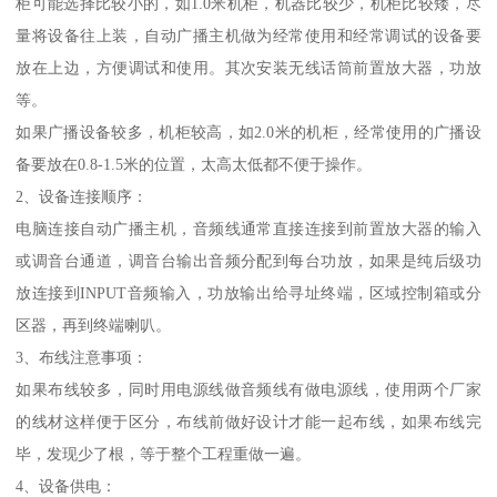
柜可能选择比较小的，如1.0米机柜，机器比较少，机柜比较矮，尽
量将设备往上装，自动广播主机做为经常使用和经常调试的设备要
放在上边，方便调试和使用。其次安装无线话筒前置放大器，功放
等。
如果广播设备较多，机柜较高，如2.0米的机柜，经常使用的广播设
备要放在0.8-1.5米的位置，太高太低都不便于操作。
2、设备连接顺序：
电脑连接自动广播主机，音频线通常直接连接到前置放大器的输入
或调音台通道，调音台输出音频分配到每台功放，如果是纯后级功
放连接到INPUT音频输入，功放输出给寻址终端，区域控制箱或分
区器，再到终端喇叭。
3、布线注意事项：
如果布线较多，同时用电源线做音频线有做电源线，使用两个厂家
的线材这样便于区分，布线前做好设计才能一起布线，如果布线完
毕，发现少了根，等于整个工程重做一遍。
4、设备供电：